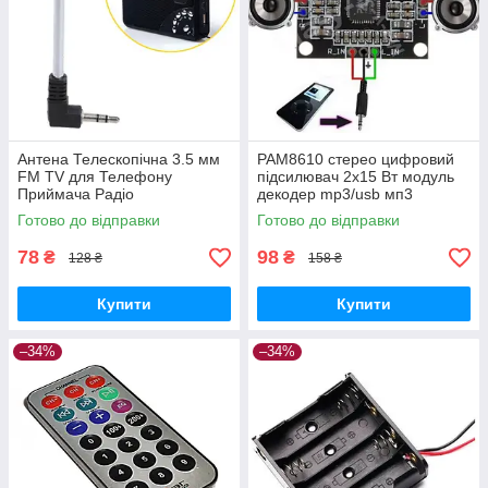
Антена Телескопічна 3.5 мм
PAM8610 стерео цифровий
FM TV для Телефону
підсилювач 2x15 Вт модуль
Приймача Радіо
декодер mp3/usb мп3
Готово до відправки
Готово до відправки
78
98
₴
₴
128 ₴
158 ₴
Купити
Купити
–34%
–34%