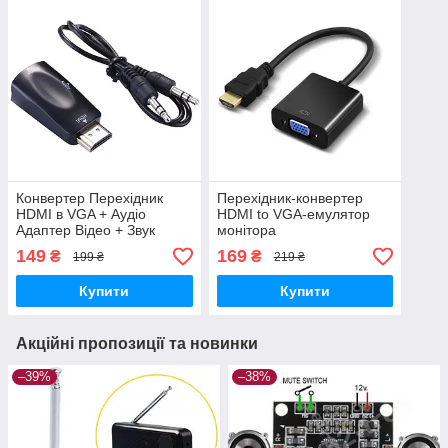
Конвертер Перехідник
Перехідник-конвертер
HDMI в VGA + Аудіо
HDMI to VGA-емулятор
Адаптер Відео + Звук
монітора
149
169
₴
₴
199 ₴
219 ₴
Купити
Купити
Акційні пропозиції та новинки
–39%
–38%