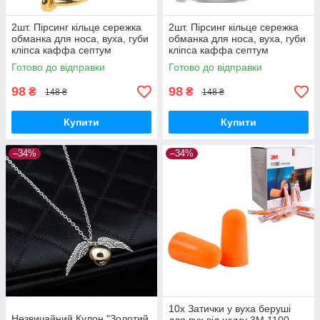
2шт. Пірсинг кільце сережка
2шт. Пірсинг кільце сережка
обманка для носа, вуха, губи
обманка для носа, вуха, губи
кліпса каффа септум
кліпса каффа септум
(золото)
(чорний)
Готово до відправки
Готово до відправки
98
98
₴
₴
148 ₴
148 ₴
Купити
Купити
–34%
–34%
10x Затички у вуха беруші
Незвичайний Кулон "Золотий