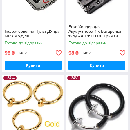
Бокс Холдер для
Інфрачервоний Пульт ДУ для
Акумулятора 4 х Батарейки
MP3 Модуля
типу АА 14500 R6 Тримач
Holder
Готово до відправки
Готово до відправки
98
98
₴
₴
148 ₴
148 ₴
Купити
Купити
–34%
–34%