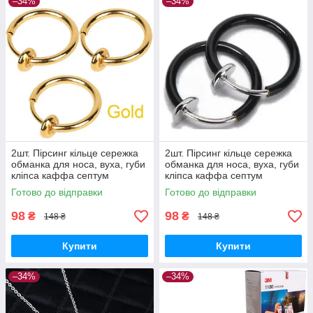
–34%
–34%
2шт. Пірсинг кільце сережка
2шт. Пірсинг кільце сережка
обманка для носа, вуха, губи
обманка для носа, вуха, губи
кліпса каффа септум
кліпса каффа септум
(золото)
(чорний)
Готово до відправки
Готово до відправки
98
98
₴
₴
148 ₴
148 ₴
Купити
Купити
–34%
–34%