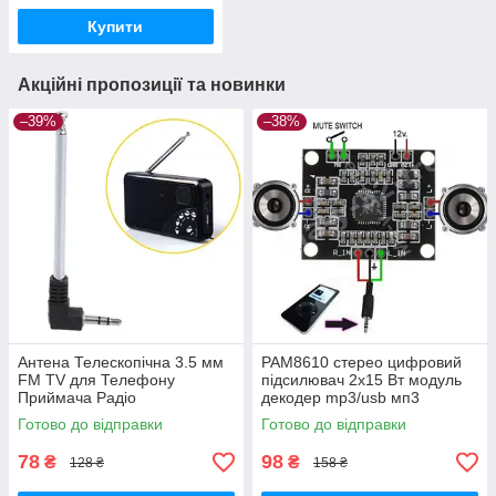
Купити
Акційні пропозиції та новинки
–39%
–38%
Антена Телескопічна 3.5 мм
PAM8610 стерео цифровий
FM TV для Телефону
підсилювач 2x15 Вт модуль
Приймача Радіо
декодер mp3/usb мп3
Готово до відправки
Готово до відправки
78
98
₴
₴
128 ₴
158 ₴