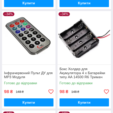
Купити
Купити
–34%
–34%
Бокс Холдер для
Інфрачервоний Пульт ДУ для
Акумулятора 4 х Батарейки
MP3 Модуля
типу АА 14500 R6 Тримач
Holder
Готово до відправки
Готово до відправки
98
98
₴
₴
148 ₴
148 ₴
Купити
Купити