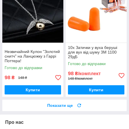
10x Затички у вуха беруші
Незвичайний Кулон "Золотий
для вух від шуму 3M 1100
снитч" на Ланцюжку з Гаррі
29дБ
Поттера!
Готово до відправки
Готово до відправки
98
₴/комплект
98
₴
148 ₴
148 ₴/комплект
Купити
Купити
Показати ще
Про нас