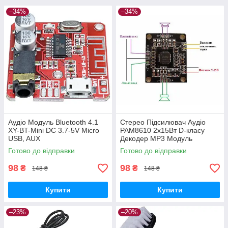
–34%
–34%
Аудіо Модуль Bluetooth 4.1
Стерео Підсилювач Аудіо
XY-BT-Mini DC 3.7-5V Micro
PAM8610 2х15Вт D-класу
USB, AUX
Декодер MP3 Модуль
Готово до відправки
Готово до відправки
98
98
₴
₴
148 ₴
148 ₴
Купити
Купити
–23%
–20%