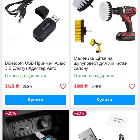
Маленька щітка на
Bluetooth USB Приймач Аудіо
шупуповерт для хімчистки
3.5 Блютуз Адаптер Авто
салону
Готово до відправки
Готово до відправки
168
199
₴
₴
218 ₴
249 ₴
Купити
Купити
–20%
–20%