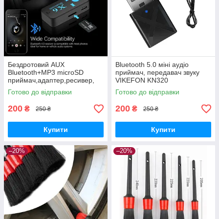
Бездротовий AUX
Bluetooth 5.0 міні аудіо
Bluetooth+MP3 microSD
приймач, передавач звуку
приймач,адаптер,ресивер,
VIKEFON KN320
ГУЧНИЙ ЗВ'ЯЗОК X6
Готово до відправки
Готово до відправки
200
200
₴
₴
250 ₴
250 ₴
Купити
Купити
–20%
–20%