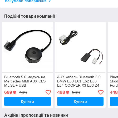
Всі умови повернення
Подібні товари компанії
Bluetooth 5.0 модуль на
AUX кабель Bluetooth 5.0
Blue
Mercedes MMI AUX CLS
BMW E60 E61 E62 E63
Skod
ML SL + USB
E64 COOPER X3 E83 Z4
Ford
E85
699
498
448
₴
₴
749 ₴
548 ₴
Купити
Купити
Акційні пропозиції та новинки