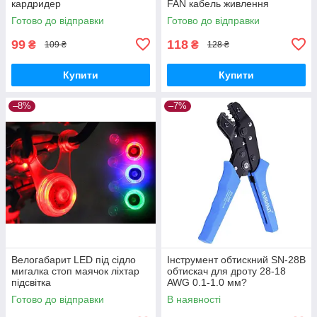
кардридер
FAN кабель живлення
Готово до відправки
Готово до відправки
99
118
₴
₴
109 ₴
128 ₴
Купити
Купити
–8%
–7%
Велогабарит LED під сідло
Інструмент обтискний SN-28B
мигалка стоп маячок ліхтар
обтискач для дроту 28-18
підсвітка
AWG 0.1-1.0 мм?
Готово до відправки
В наявності