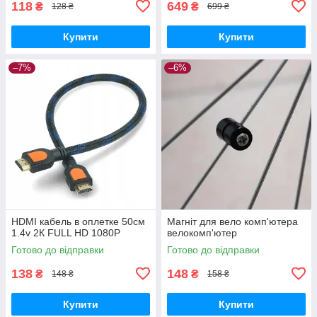
118
649
₴
₴
128 ₴
699 ₴
Купити
Купити
–7%
–6%
HDMI кабель в оплетке 50см
Магніт для вело комп'ютера
1.4v 2К FULL HD 1080P
велокомп'ютер
Готово до відправки
Готово до відправки
138
148
₴
₴
148 ₴
158 ₴
Купити
Купити