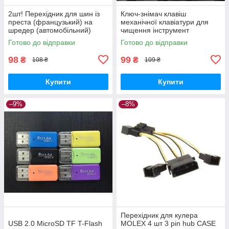
2шт! Перехідник для шин із
Ключ-знімач клавіш
преста (французький) на
механічної клавіатури для
шредер (автомобільний)
чищення інструмент
Готово до відправки
Готово до відправки
98
99
₴
₴
108 ₴
109 ₴
Купити
Купити
–9%
–8%
Перехідник для кулера
USB 2.0 MicroSD TF T-Flash
MOLEX 4 шт 3 pin hub CASE