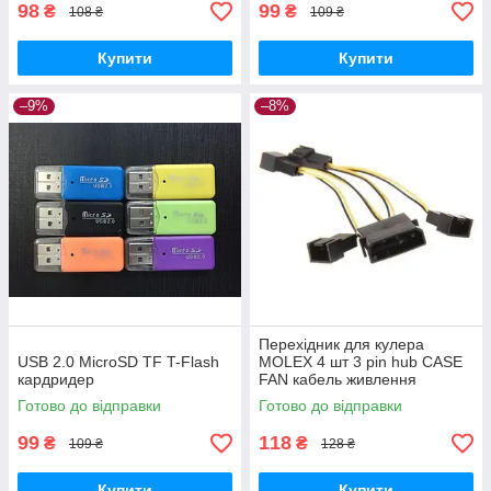
98
99
₴
₴
108 ₴
109 ₴
Купити
Купити
–9%
–8%
Перехідник для кулера
USB 2.0 MicroSD TF T-Flash
MOLEX 4 шт 3 pin hub CASE
кардридер
FAN кабель живлення
Готово до відправки
Готово до відправки
99
118
₴
₴
109 ₴
128 ₴
Купити
Купити