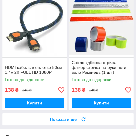
Світловідбивна стрічка
HDMI кабель в оплетке 50см
флікер стрічка на руки ноги
1.4v 2К FULL HD 1080P
вело Ремінець (1 шт.)
Готово до відправки
Готово до відправки
138
138
₴
₴
148 ₴
148 ₴
Купити
Купити
Показати ще