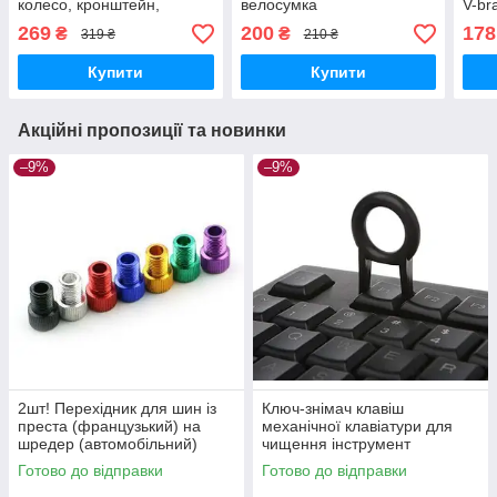
колесо, кронштейн,
велосумка
V-br
тримач для велосипеда
269
200
178
₴
₴
319 ₴
210 ₴
Купити
Купити
Акційні пропозиції та новинки
–9%
–9%
2шт! Перехідник для шин із
Ключ-знімач клавіш
преста (французький) на
механічної клавіатури для
шредер (автомобільний)
чищення інструмент
Готово до відправки
Готово до відправки