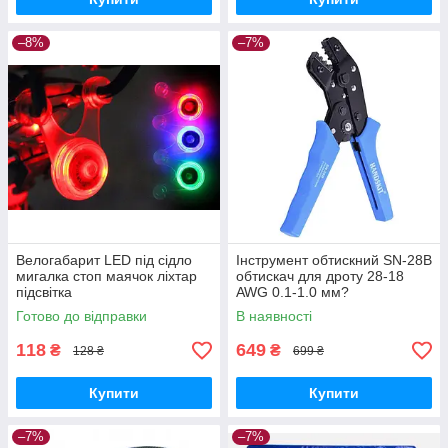
–8%
–7%
Велогабарит LED під сідло
Інструмент обтискний SN-28B
мигалка стоп маячок ліхтар
обтискач для дроту 28-18
підсвітка
AWG 0.1-1.0 мм?
Готово до відправки
В наявності
118
649
₴
₴
128 ₴
699 ₴
Купити
Купити
–7%
–7%