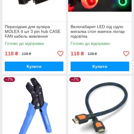
Перехідник для кулера
Велогабарит LED під сідло
MOLEX 4 шт 3 pin hub CASE
мигалка стоп маячок ліхтар
FAN кабель живлення
підсвітка
Готово до відправки
Готово до відправки
118
118
₴
₴
128 ₴
128 ₴
Купити
Купити
–7%
–7%