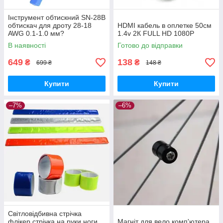
Інструмент обтискний SN-28B
обтискач для дроту 28-18
HDMI кабель в оплетке 50см
AWG 0.1-1.0 мм?
1.4v 2К FULL HD 1080P
В наявності
Готово до відправки
649
138
₴
₴
699 ₴
148 ₴
Купити
Купити
–7%
–6%
Світловідбивна стрічка
флікер стрічка на руки ноги
Магніт для вело комп'ютера