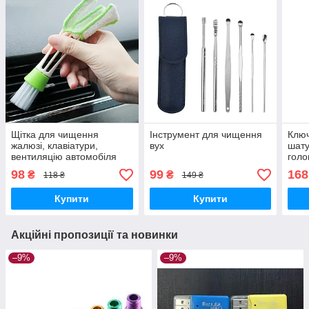
Щітка для чищення
Інструмент для чищення
Ключ
жалюзі, клавіатури,
вух
шату
вентиляцію автомобіля
голо
98
99
168
₴
₴
118 ₴
149 ₴
Купити
Купити
Акційні пропозиції та новинки
–9%
–9%