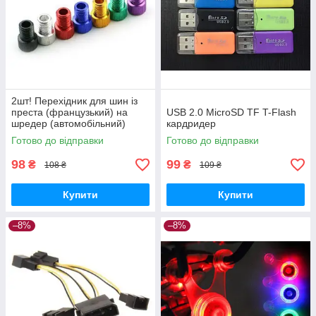
2шт! Перехідник для шин із
преста (французький) на
USB 2.0 MicroSD TF T-Flash
шредер (автомобільний)
кардридер
Готово до відправки
Готово до відправки
98
99
₴
₴
108 ₴
109 ₴
Купити
Купити
–8%
–8%