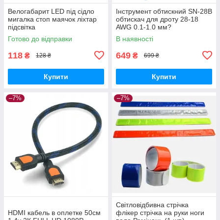
Велогабарит LED під сідло
Інструмент обтискний SN-28B
мигалка стоп маячок ліхтар
обтискач для дроту 28-18
підсвітка
AWG 0.1-1.0 мм?
Готово до відправки
В наявності
118
649
₴
₴
128 ₴
699 ₴
Купити
Купити
–7%
–7%
Світловідбивна стрічка
HDMI кабель в оплетке 50см
флікер стрічка на руки ноги