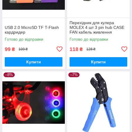
Перехідник для кулера
USB 2.0 MicroSD TF T-Flash
MOLEX 4 шт 3 pin hub CASE
кардридер
FAN кабель живлення
Готово до відправки
Готово до відправки
99
118
₴
₴
109 ₴
128 ₴
Купити
Купити
–8%
–7%