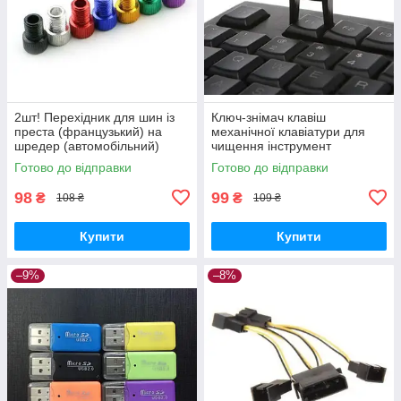
2шт! Перехідник для шин із
Ключ-знімач клавіш
преста (французький) на
механічної клавіатури для
шредер (автомобільний)
чищення інструмент
Готово до відправки
Готово до відправки
98
99
₴
₴
108 ₴
109 ₴
Купити
Купити
–9%
–8%