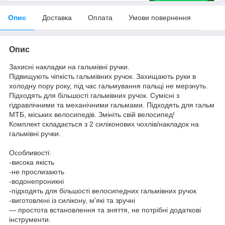
Опис
Доставка
Оплата
Умови повернення
Опис
Захисні накладки на гальмівні ручки.
Підвищують чіпкість гальмівних ручок. Захищають руки в
холодну пору року, під час гальмування пальці не мерзнуть.
Підходять для більшості гальмівних ручок. Сумісні з
гідравлічними та механічними гальмами. Підходять для гальм
МТБ, міських велосипедів. Змініть свій велосипед!
Комплект складається з 2 силіконових чохлів/накладок на
гальмівні ручки.
Особливості:
-висока якість
-не прослизають
-водонепроникні
-підходять для більшості велосипедних гальмівних ручок
-виготовлені із силікону, м'які та зручні
— простота встановлення та зняття, не потрібні додаткові
інструменти.