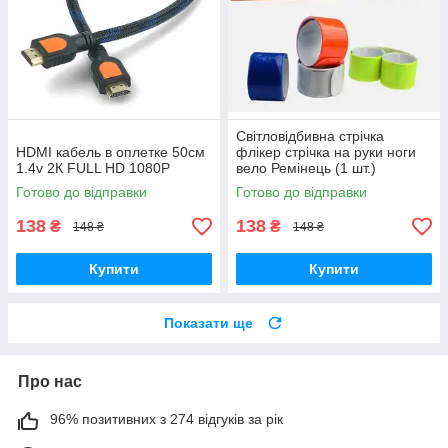
Світловідбивна стрічка
HDMI кабель в оплетке 50см
флікер стрічка на руки ноги
1.4v 2К FULL HD 1080P
вело Ремінець (1 шт.)
Готово до відправки
Готово до відправки
138
138
₴
₴
148 ₴
148 ₴
Купити
Купити
Показати ще
Про нас
96% позитивних з 274 відгуків за рік