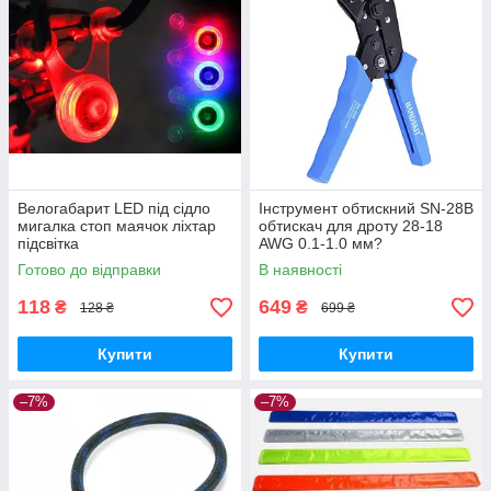
Велогабарит LED під сідло
Інструмент обтискний SN-28B
мигалка стоп маячок ліхтар
обтискач для дроту 28-18
підсвітка
AWG 0.1-1.0 мм?
Готово до відправки
В наявності
118
649
₴
₴
128 ₴
699 ₴
Купити
Купити
–7%
–7%