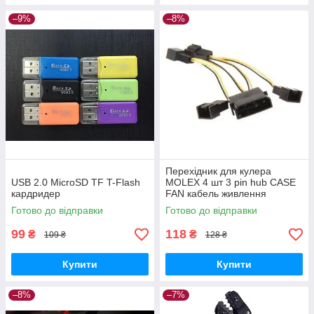
–9%
–8%
Перехідник для кулера
USB 2.0 MicroSD TF T-Flash
MOLEX 4 шт 3 pin hub CASE
кардридер
FAN кабель живлення
Готово до відправки
Готово до відправки
99
118
₴
₴
109 ₴
128 ₴
Купити
Купити
–8%
–7%