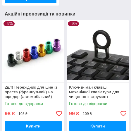
Акційні пропозиції та новинки
–9%
–9%
2шт! Перехідник для шин із
Ключ-знімач клавіш
преста (французький) на
механічної клавіатури для
шредер (автомобільний)
чищення інструмент
Готово до відправки
Готово до відправки
98
99
₴
₴
108 ₴
109 ₴
Купити
Купити