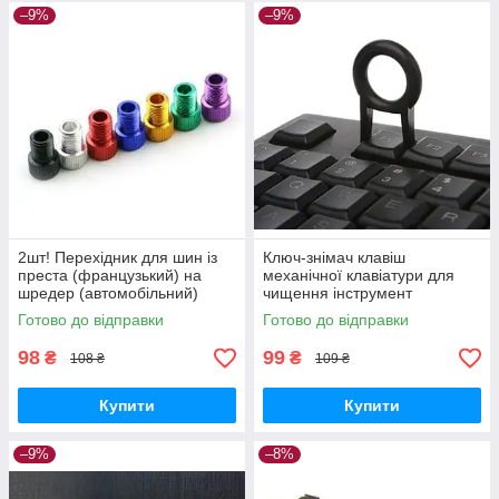
–9%
–9%
2шт! Перехідник для шин із
Ключ-знімач клавіш
преста (французький) на
механічної клавіатури для
шредер (автомобільний)
чищення інструмент
Готово до відправки
Готово до відправки
98
99
₴
₴
108 ₴
109 ₴
Купити
Купити
–9%
–8%