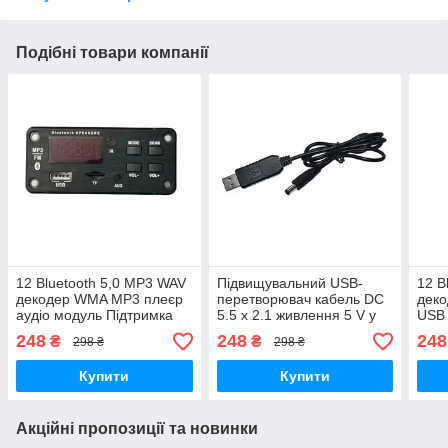
Подібні товари компанії
12 Bluetooth 5,0 MP3 WAV
Підвищувальний USB-
12 B
декодер WMA MP3 плеєр
перетворювач кабель DC
дек
аудіо модуль Підтримка
5.5 х 2.1 живлення 5 V у
USB
FM радіо, USB, AUX
9V
248
248
248
₴
₴
298 ₴
298 ₴
Купити
Купити
Акційні пропозиції та новинки