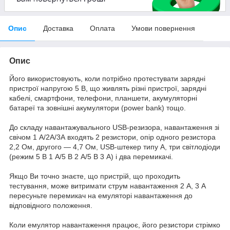
Опис
Доставка
Оплата
Умови повернення
Опис
Його використовують, коли потрібно протестувати зарядні
пристрої напругою 5 В, що живлять різні пристрої, зарядні
кабелі, смартфони, телефони, планшети, акумуляторні
батареї та зовнішні акумулятори (power bank) тощо.
До складу навантажувального USB-резизора, навантаження зі
свічом 1 А/2А/3А входять 2 резистори, опір одного резистора
2,2 Ом, другого — 4,7 Ом, USB-штекер типу А, три світлодіоди
(режим 5 В 1 А/5 В 2 А/5 В 3 А) і два перемикачі.
Якщо Ви точно знаєте, що пристрій, що проходить
тестування, може витримати струм навантаження 2 А, 3 А
пересуньте перемикач на емуляторі навантаження до
відповідного положення.
Коли емулятор навантаження працює, його резистори стрімко