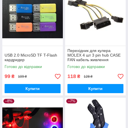
Перехідник для кулера
USB 2.0 MicroSD TF T-Flash
MOLEX 4 шт 3 pin hub CASE
кардридер
FAN кабель живлення
Готово до відправки
Готово до відправки
99
118
₴
₴
109 ₴
128 ₴
Купити
Купити
–8%
–7%