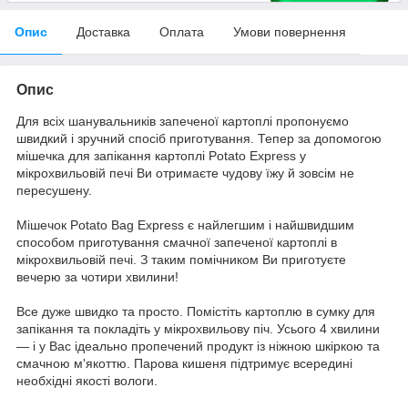
Опис
Доставка
Оплата
Умови повернення
Опис
Для всіх шанувальників запеченої картоплі пропонуємо
швидкий і зручний спосіб приготування. Тепер за допомогою
мішечка для запікання картоплі Potato Express у
мікрохвильовій печі Ви отримаєте чудову їжу й зовсім не
пересушену.
Мішечок Potato Bag Express є найлегшим і найшвидшим
способом приготування смачної запеченої картоплі в
мікрохвильовій печі. З таким помічником Ви приготуєте
вечерю за чотири хвилини!
Все дуже швидко та просто. Помістіть картоплю в сумку для
запікання та покладіть у мікрохвильову піч. Усього 4 хвилини
— і у Вас ідеально пропечений продукт із ніжною шкіркою та
смачною м'якоттю. Парова кишеня підтримує всередині
необхідні якості вологи.