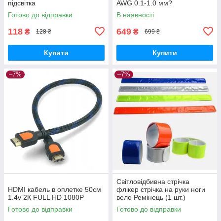
підсвітка
AWG 0.1-1.0 мм?
Готово до відправки
В наявності
118
649
₴
₴
128 ₴
699 ₴
Купити
Купити
–7%
–7%
Світловідбивна стрічка
HDMI кабель в оплетке 50см
флікер стрічка на руки ноги
1.4v 2К FULL HD 1080P
вело Ремінець (1 шт.)
Готово до відправки
Готово до відправки