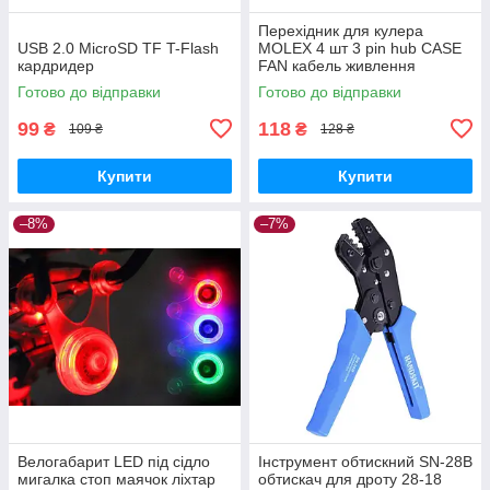
Перехідник для кулера
USB 2.0 MicroSD TF T-Flash
MOLEX 4 шт 3 pin hub CASE
кардридер
FAN кабель живлення
Готово до відправки
Готово до відправки
99
118
₴
₴
109 ₴
128 ₴
Купити
Купити
–8%
–7%
Велогабарит LED під сідло
Інструмент обтискний SN-28B
мигалка стоп маячок ліхтар
обтискач для дроту 28-18