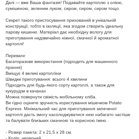
Далі — вже Ваша фантазія! Подавайте картоплю з олією,
сумішеною, зеленим луком, сиром, сиром, сиром тощо.
Секрет такого пристосування прихований в унікальній
конструкції, тобто в ізоляції, яка згодом створить ідеальну
парову кишеню. Матеріал дає необхідну вологу для
приготування надзвичайно ніжної, смачної й ароматної
картоплі!
Переваги:
Багаторазове використання (підходить для машинного
прання)
Вміщує 4 великі картопліни
Швидке приготування: всього 4 хвилини
Підходить для будь-якого сорту картоплі, а також для
кукурудзи в качанах
Можна повернути свіжість мобільному хліба.
Ви гідно оціните зручність користування мішечком Potato
Express. Мінімальний час для приготування запеченої
картоплі дасть змогу насолоджуватися нею набагато частіше
та балувати близьких смачною та корисною їжею.
- Розмір пакета: 2 х 21,5 х 28 см.
- Колір: червоний