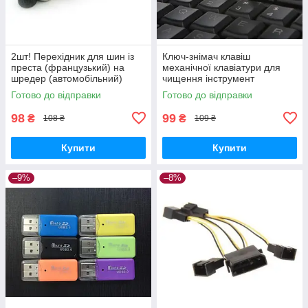
2шт! Перехідник для шин із
Ключ-знімач клавіш
преста (французький) на
механічної клавіатури для
шредер (автомобільний)
чищення інструмент
Готово до відправки
Готово до відправки
98
99
₴
₴
108 ₴
109 ₴
Купити
Купити
–9%
–8%