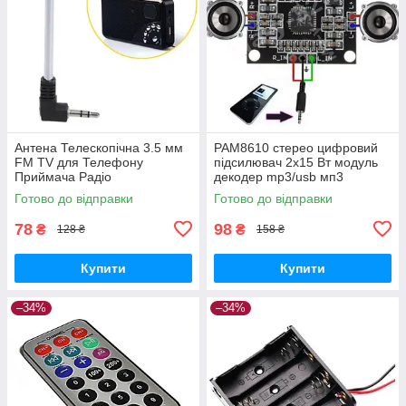
Антена Телескопічна 3.5 мм
PAM8610 стерео цифровий
FM TV для Телефону
підсилювач 2x15 Вт модуль
Приймача Радіо
декодер mp3/usb мп3
Готово до відправки
Готово до відправки
78
98
₴
₴
128 ₴
158 ₴
Купити
Купити
–34%
–34%