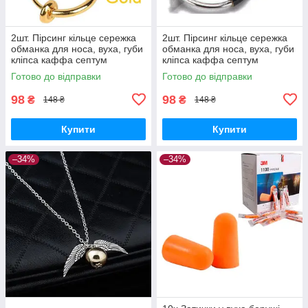
2шт. Пірсинг кільце сережка
2шт. Пірсинг кільце сережка
обманка для носа, вуха, губи
обманка для носа, вуха, губи
кліпса каффа септум
кліпса каффа септум
(золото)
(чорний)
Готово до відправки
Готово до відправки
98
98
₴
₴
148 ₴
148 ₴
Купити
Купити
–34%
–34%