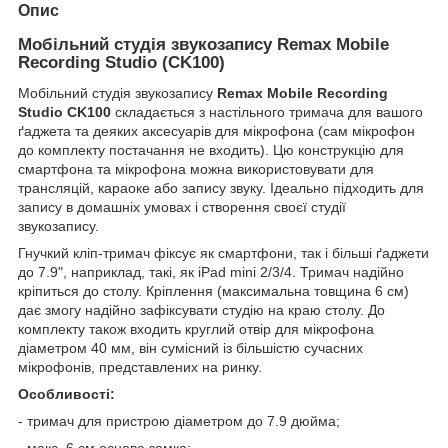
Опис
Мобільний студія звукозапису
Remax Mobile
Recording Studio (CK100)
Мобільний студія звукозапису
Remax Mobile Recording
Studio CK100
складається з настільного тримача для вашого
ґаджета та деяких аксесуарів для мікрофона (сам мікрофон
до комплекту постачання не входить). Цю конструкцію для
смартфона та мікрофона можна використовувати для
трансляцій, караоке або запису звуку. Ідеально підходить для
запису в домашніх умовах і створення своєї студії
звукозапису.
Гнучкий кліп-тримач фіксує як смартфони, так і більші ґаджети
до 7.9", наприклад, такі, як iPad mini 2/3/4. Тримач надійно
кріпиться до столу. Кріплення (максимальна товщина 6 см)
дає змогу надійно зафіксувати студію на краю столу. До
комплекту також входить круглий отвір для мікрофона
діаметром 40 мм, він сумісний із більшістю сучасних
мікрофонів, представлених на ринку.
Особливості:
- тримач для пристрою діаметром до 7.9 дюйма;