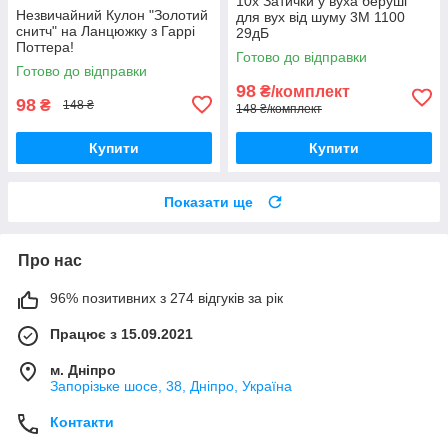
10x Затички у вуха беруші
Незвичайний Кулон "Золотий
для вух від шуму 3M 1100
снитч" на Ланцюжку з Гаррі
29дБ
Поттера!
Готово до відправки
Готово до відправки
98
₴/комплект
98
₴
148 ₴
148 ₴/комплект
Купити
Купити
Показати ще
Про нас
96% позитивних з 274 відгуків за рік
Працює з 15.09.2021
м. Дніпро
Запорізьке шосе, 38, Дніпро, Україна
Контакти