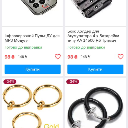
Бокс Холдер для
Інфрачервоний Пульт ДУ для
Акумулятора 4 х Батарейки
MP3 Модуля
типу АА 14500 R6 Тримач
Holder
Готово до відправки
Готово до відправки
98
98
₴
₴
148 ₴
148 ₴
Купити
Купити
–34%
–34%