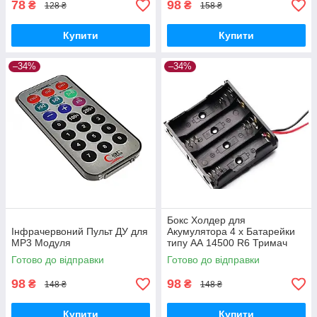
78
98
₴
₴
128 ₴
158 ₴
Купити
Купити
–34%
–34%
Бокс Холдер для
Інфрачервоний Пульт ДУ для
Акумулятора 4 х Батарейки
MP3 Модуля
типу АА 14500 R6 Тримач
Holder
Готово до відправки
Готово до відправки
98
98
₴
₴
148 ₴
148 ₴
Купити
Купити