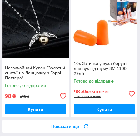
10x Затички у вуха беруші
Незвичайний Кулон "Золотий
для вух від шуму 3M 1100
снитч" на Ланцюжку з Гаррі
29дБ
Поттера!
Готово до відправки
Готово до відправки
98
₴/комплект
98
₴
148 ₴
148 ₴/комплект
Купити
Купити
Показати ще