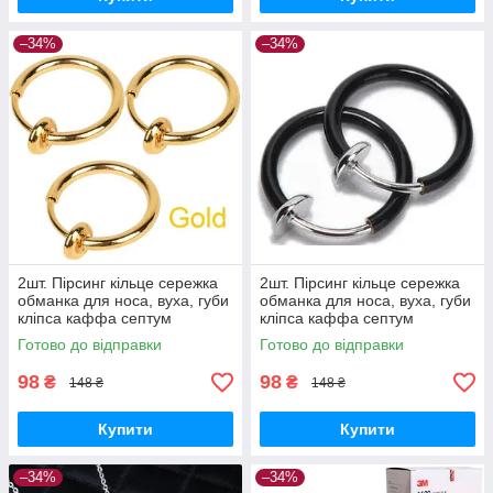
–34%
–34%
2шт. Пірсинг кільце сережка
2шт. Пірсинг кільце сережка
обманка для носа, вуха, губи
обманка для носа, вуха, губи
кліпса каффа септум
кліпса каффа септум
(золото)
(чорний)
Готово до відправки
Готово до відправки
98
98
₴
₴
148 ₴
148 ₴
Купити
Купити
–34%
–34%