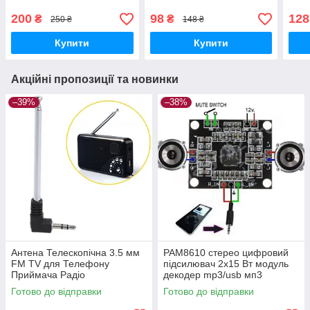
Спліттер
200
98
128
₴
₴
250 ₴
148 ₴
Купити
Купити
Акційні пропозиції та новинки
–39%
–38%
Антена Телескопічна 3.5 мм
PAM8610 стерео цифровий
FM TV для Телефону
підсилювач 2x15 Вт модуль
Приймача Радіо
декодер mp3/usb мп3
Готово до відправки
Готово до відправки