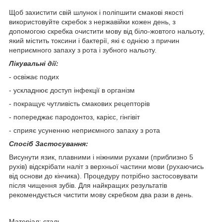
Щоб захистити свій шлунок і поліпшити смакові якості
використовуйте скребок з нержавійки кожен день, з
допомогою скребка очистити мову від біло-жовтого нальоту,
який містить токсини і бактерії, які є однією з причин
неприємного запаху з рота і зубного нальоту.
Лікувальні дії:
- освіжає подих
- ускладнює доступ інфекції в організм
- покращує чутливість смакових рецепторів
- попереджає пародонтоз, карієс, гінгівіт
- сприяє усуненню неприємного запаху з рота
Спосіб Застосування:
Висунути язик, плавними і ніжними рухами (приблизно 5
рухів) відскрібати наліт з верхньої частини мови (рухаючись
від основи до кінчика). Процедуру потрібно застосовувати
після чищення зубів. Для найкращих результатів
рекомендується чистити мову скребком два рази в день.
Матеріал: сталь