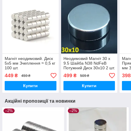
Магніт неодимовий. Диск
Неодимовий Магніт 30 х
Магн
5x5 мм Зчеплення ≈ 0,5 кг
9.5 Шайба N38 NdFeB
Прям
100 шт.
Потужний Диск 30х10 2 шт.
мм З
шт.
449
499
398
₴
₴
459 ₴
509 ₴
Купити
Купити
Акційні пропозиції та новинки
–2%
–2%