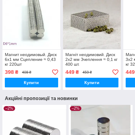
Магнит неодимовый. Диск
Магніт неодимовий. Диск
Магн
6x1 мм Сцепление ≈ 0,43
2х2 мм Зчеплення ≈ 0,1 кг
3x2 
кг 220шт
400 шт.
кг 3
398
449
449
₴
₴
408 ₴
459 ₴
Купити
Купити
Акційні пропозиції та новинки
–2%
–2%