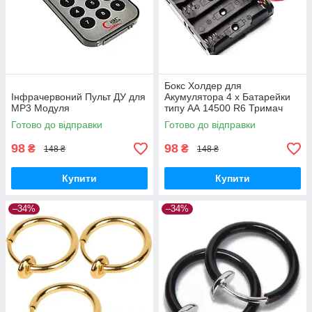
Бокс Холдер для
Інфрачервоний Пульт ДУ для
Акумулятора 4 х Батарейки
MP3 Модуля
типу АА 14500 R6 Тримач
Holder
Готово до відправки
Готово до відправки
98
98
₴
₴
148 ₴
148 ₴
Купити
Купити
–34%
–34%