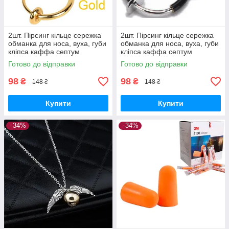
2шт. Пірсинг кільце сережка
2шт. Пірсинг кільце сережка
обманка для носа, вуха, губи
обманка для носа, вуха, губи
кліпса каффа септум
кліпса каффа септум
(золото)
(чорний)
Готово до відправки
Готово до відправки
98
98
₴
₴
148 ₴
148 ₴
Купити
Купити
–34%
–34%