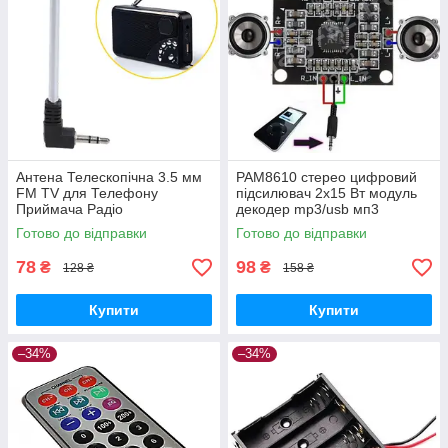
Антена Телескопічна 3.5 мм
PAM8610 стерео цифровий
FM TV для Телефону
підсилювач 2x15 Вт модуль
Приймача Радіо
декодер mp3/usb мп3
Готово до відправки
Готово до відправки
78
98
₴
₴
128 ₴
158 ₴
Купити
Купити
–34%
–34%