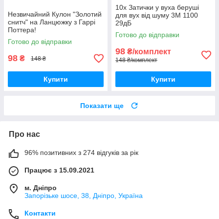
10x Затички у вуха беруші
Незвичайний Кулон "Золотий
для вух від шуму 3M 1100
снитч" на Ланцюжку з Гаррі
29дБ
Поттера!
Готово до відправки
Готово до відправки
98
₴/комплект
98
₴
148 ₴
148 ₴/комплект
Купити
Купити
Показати ще
Про нас
96% позитивних з 274 відгуків за рік
Працює з 15.09.2021
м. Дніпро
Запорізьке шосе, 38, Дніпро, Україна
Контакти