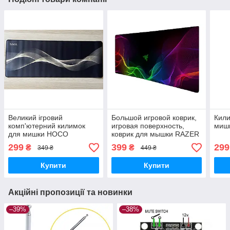
Великий ігровий
Большой игровой коврик,
Кили
комп'ютерний килимок
игровая поверхность,
миш
для мишки HOCO
коврик для мышки RAZER
70x30см
90х40см
299
399
299
₴
₴
349 ₴
449 ₴
Купити
Купити
Акційні пропозиції та новинки
–39%
–38%