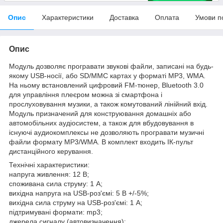
Опис
Характеристики
Доставка
Оплата
Умови п
Опис
Модуль дозволяє програвати звукові файли, записані на будь-
якому USB-носії, або SD/MMC картах у форматі MP3, WMA.
На ньому встановлений цифровий FM-тюнер, Bluetooth 3.0
для управління плеєром можна зі смартфона і
прослуховування музики, а також комутований лінійний вхід.
Модуль призначений для конструювання домашніх або
автомобільних аудіосистем, а також для вбудовування в
існуючі аудиокомплексы не дозволяють програвати музичні
файли формату MP3/WMA. В комплект входить ІК-пульт
дистанційного керування.
Технічні характеристики:
напруга живлення: 12 В;
споживана сила струму: 1 А;
вихідна напруга на USB-роз'ємі: 5 В +/-5%;
вихідна сила струму на USB-роз'ємі: 1 А;
підтримувані формати: mp3;
джерела сигналу (автовизначення):