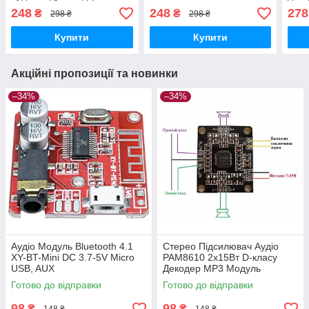
FM радіо, USB, AUX
248
248
278
₴
₴
298 ₴
298 ₴
Купити
Купити
Акційні пропозиції та новинки
–34%
–34%
Аудіо Модуль Bluetooth 4.1
Стерео Підсилювач Аудіо
XY-BT-Mini DC 3.7-5V Micro
PAM8610 2х15Вт D-класу
USB, AUX
Декодер MP3 Модуль
Готово до відправки
Готово до відправки
98
98
₴
₴
148 ₴
148 ₴