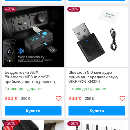
–20%
–20%
Бездротовий AUX
Bluetooth 5.0 міні аудіо
Bluetooth+MP3 microSD
приймач, передавач звуку
приймач,адаптер,ресивер,
VIKEFON KN320
ГУЧНИЙ ЗВ'ЯЗОК X6
Готово до відправки
Готово до відправки
200
200
₴
₴
250 ₴
250 ₴
Купити
Купити
–20%
–20%