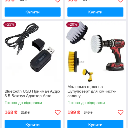
Купити
Купити
–23%
–20%
Маленька щітка на
Bluetooth USB Приймач Аудіо
шупуповерт для хімчистки
3.5 Блютуз Адаптер Авто
салону
Готово до відправки
Готово до відправки
168
199
₴
₴
218 ₴
249 ₴
Купити
Купити