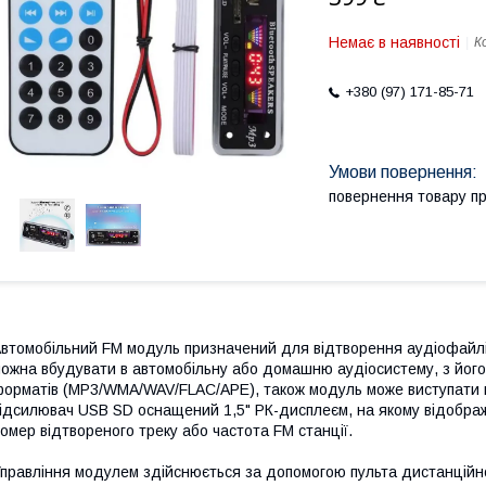
Немає в наявності
К
+380 (97) 171-85-71
повернення товару п
втомобільний FM модуль призначений для відтворення аудіофайлів
ожна вбудувати в автомобільну або домашню аудіосистему, з йо
орматів (MP3/WMA/WAV/FLAC/APE), також модуль може виступати 
ідсилювач USB SD оснащений 1,5" РК-дисплеєм, на якому відображ
омер відтвореного треку або частота FM станції.
правління модулем здійснюється за допомогою пульта дистанційног