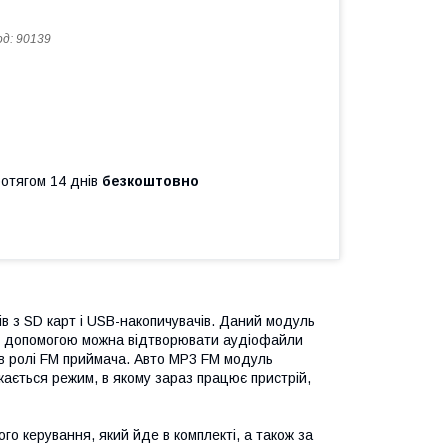
од:
90139
ротягом 14 днів
безкоштовно
 з SD карт і USB-накопичувачів. Даний модуль
го допомогою можна відтворювати аудіофайли
в ролі FM приймача. Авто MP3 FM модуль
ається режим, в якому зараз працює пристрій,
о керування, який йде в комплекті, а також за