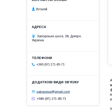
Віталій
Запорізьке шосе, 38, Дніпро,
Україна
+380 (97) 171-85-71
А
м
ф
uabaseus@gmail.com
п
+380 (97) 171-85-71
н
У