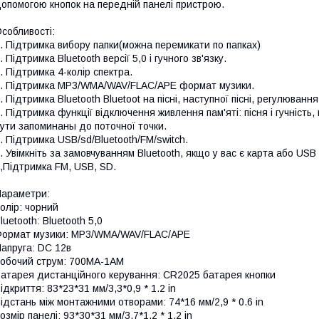
опомогою кнопок на передній панелі пристрою.
собливості:
. Підтримка вибору папки(можна перемикати по папках)
. Підтримка Bluetooth версії 5,0 і гучного зв'язку.
. Підтримка 4-колір спектра.
. Підтримка MP3/WMA/WAV/FLAC/APE формат музики.
. Підтримка Bluetooth Bluetoot на пісні, наступної пісні, регулюванн
. Підтримка функції відключення живлення пам'яті: пісня і гучність
ути запоминаны до поточної точки.
. Підтримка USB/sd/Bluetooth/FM/switch.
. Увімкніть за замовчуванням Bluetooth, якщо у вас є карта або U
,Підтримка FM, USB, SD.
араметри:
олір: чорний
luetooth: Bluetooth 5,0
ормат музики: MP3/WMA/WAV/FLAC/APE
апруга: DC 12в
обочий струм: 700MA-1AM
атарея дистанційного керування: CR2025 батарея кнопки
ідкриття: 83*23*31 мм/3,3*0,9 * 1.2 in
ідстань між монтажними отворами: 74*16 мм/2,9 * 0.6 in
озмір панелі: 93*30*31 мм/3,7*1,2 * 1.2 in