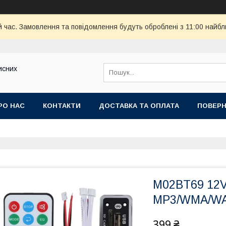
й час. Замовлення та повідомлення будуть оброблені з 11:00 найбли
исних
РО НАС
КОНТАКТИ
ДОСТАВКА ТА ОПЛАТА
ПОВЕРН
M02BT69 12V 
MP3/WMA/WA
399 ₴