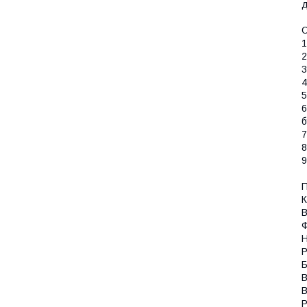
д
О
1
2
3
4
5
6
б
7
8
9
П
К
B
Ф
Н
Р
Б
В
В
Р