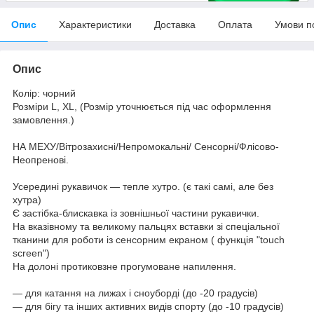
Опис
Характеристики
Доставка
Оплата
Умови п
Опис
Колір: чорний
Розміри L, XL, (Розмір уточнюється під час оформлення
замовлення.)
НА МЕХУ/Вітрозахисні/Непромокальні/ Сенсорні/Флісово-
Неопренові.
Усередині рукавичок — тепле хутро. (є такі самі, але без
хутра)
Є застібка-блискавка із зовнішньої частини рукавички.
На вказівному та великому пальцях вставки зі спеціальної
тканини для роботи із сенсорним екраном ( функція "touch
screen")
На долоні протиковзне прогумоване напилення.
— для катання на лижах і сноуборді (до -20 градусів)
— для бігу та інших активних видів спорту (до -10 градусів)