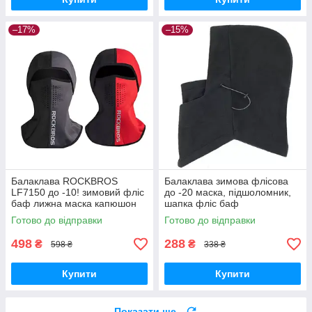
–17%
–15%
Балаклава ROCKBROS
Балаклава зимова флісова
LF7150 до -10! зимовий фліс
до -20 маска, підшоломник,
баф лижна маска капюшон
шапка фліс баф
Готово до відправки
Готово до відправки
498
288
₴
₴
598 ₴
338 ₴
Купити
Купити
Показати ще