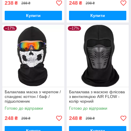
238
248
₴
₴
288 ₴
298 ₴
Купити
Купити
–17%
–17%
Балаклава маска з черепом /
Балаклава з маскою флісова
спандекс коттон / баф /
з вентиляцією AIR FLOW -
підшоломник
колір чорний
Готово до відправки
Готово до відправки
248
248
₴
₴
298 ₴
298 ₴
Купити
Купити