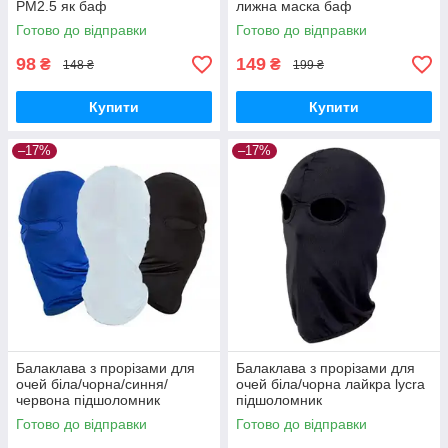
РМ2.5 як баф
лижна маска баф
Готово до відправки
Готово до відправки
98
149
₴
₴
148 ₴
199 ₴
Купити
Купити
–17%
–17%
Балаклава з прорізами для
Балаклава з прорізами для
очей біла/чорна/синня/
очей біла/чорна лайкра lycra
червона підшоломник
підшоломник
Готово до відправки
Готово до відправки