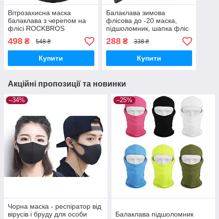
Вітрозахисна маска
Балаклава зимова
балаклава з черепом на
флісова до -20 маска,
флісі ROCKBROS
підшоломник, шапка фліс
баф
498
288
₴
₴
548 ₴
338 ₴
Купити
Купити
Акційні пропозиції та новинки
–34%
–25%
Чорна маска - респіратор від
вірусів і бруду для особи
Балаклава підшоломник