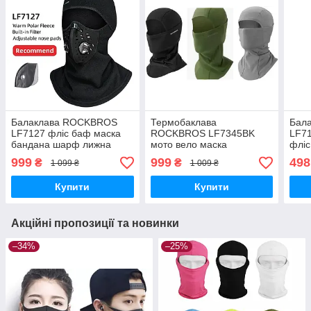
Балаклава ROCKBROS
Термобаклава
Бал
LF7127 фліс баф маска
ROCKBROS LF7345BK
LF71
бандана шарф лижна
мото вело маска
фліс
бафф
підшоломник
кап
999
999
498
₴
₴
1 099 ₴
1 009 ₴
Купити
Купити
Акційні пропозиції та новинки
–34%
–25%