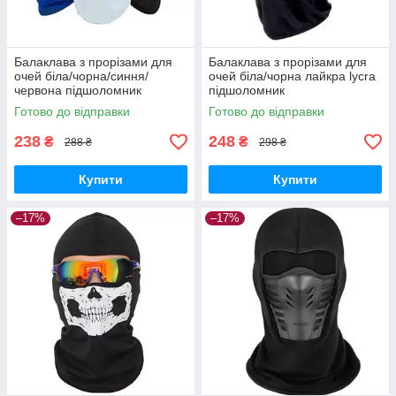
Балаклава з прорізами для
Балаклава з прорізами для
очей біла/чорна/синня/
очей біла/чорна лайкра lycra
червона підшоломник
підшоломник
Готово до відправки
Готово до відправки
238
248
₴
₴
288 ₴
298 ₴
Купити
Купити
–17%
–17%