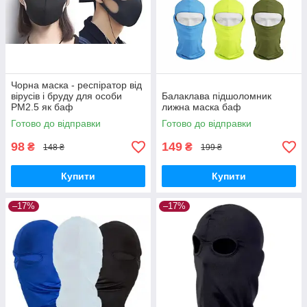
Чорна маска - респіратор від
вірусів і бруду для особи
Балаклава підшоломник
РМ2.5 як баф
лижна маска баф
Готово до відправки
Готово до відправки
98
149
₴
₴
148 ₴
199 ₴
Купити
Купити
–17%
–17%