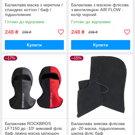
Балаклава маска з черепом /
Балаклава з маскою флісова
спандекс коттон / баф /
з вентиляцією AIR FLOW -
підшоломник
колір чорний
Готово до відправки
Готово до відправки
248
248
₴
₴
298 ₴
298 ₴
Купити
Купити
–17%
–15%
Балаклава ROCKBROS
Балаклава зимова флісова
LF7150 до -10! зимовий фліс
до -20 маска, підшоломник,
баф лижна маска капюшон
шапка фліс баф