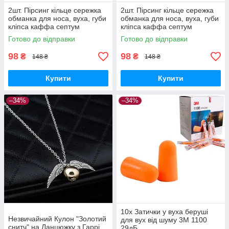
2шт. Пірсинг кільце сережка
2шт. Пірсинг кільце сережка
обманка для носа, вуха, губи
обманка для носа, вуха, губи
кліпса каффа септум
кліпса каффа септум
(золото)
(чорний)
Готово до відправки
Готово до відправки
98
98
₴
₴
148 ₴
148 ₴
Купити
Купити
–34%
–34%
10x Затички у вуха беруші
Незвичайний Кулон "Золотий
для вух від шуму 3M 1100
снитч" на Ланцюжку з Гаррі
29дБ