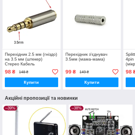
Перехідник 2.5 мм (гніздо)
Перехідник з'єднувач
Spli
на 3.5 мм (штекер)
3.5мм (мама-мама)
4pin
Стерео Кабель
(мік
Пере
98
99
98
₴
₴
148 ₴
149 ₴
Розг
Купити
Купити
Акційні пропозиції та новинки
–39%
–38%