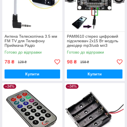
Антена Телескопічна 3.5 мм
PAM8610 стерео цифровий
FM TV для Телефону
підсилювач 2x15 Вт модуль
Приймача Радіо
декодер mp3/usb мп3
Готово до відправки
Готово до відправки
78
98
₴
₴
128 ₴
158 ₴
Купити
Купити
–34%
–34%