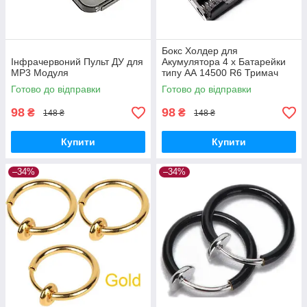
Бокс Холдер для
Інфрачервоний Пульт ДУ для
Акумулятора 4 х Батарейки
MP3 Модуля
типу АА 14500 R6 Тримач
Holder
Готово до відправки
Готово до відправки
98
98
₴
₴
148 ₴
148 ₴
Купити
Купити
–34%
–34%