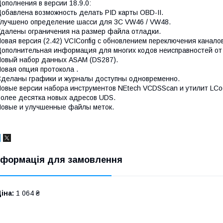
ополнения в версии 18.9.0:
обавлена возможность делать PID карты OBD-II.
лучшено определение шасси для 3C VW46 / VW48.
далены ограничения на размер файла отладки.
овая версия (2.42) VCIConfig с обновлением переключения каналов
ополнительная информация для многих кодов неисправностей от
овый набор данных ASAM (DS287).
овая опция протокола .
деланы графики и журналы доступны одновременно.
овые версии набора инструментов NEtech VCDSScan и утилит LCo
олее десятка новых адресов UDS.
овые и улучшенные файлы меток.
нформація для замовлення
іна:
1 064 ₴