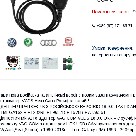
Немає в наявності
К
+380 (97) 171-85-71
повернення товару п
ама нова російська та англійські версії з новим завантажувачем!!!
втосканер VCDS Hex+Can / Русифікований !
ДАПТЕР ПРАЦЮЄ ЯК З РОСІЙСЬКОЮ ВЕРСІЄЮ 18.9.0 ТАК І З АНГЛІ
TMEGA162 + FT232RL + L9637D + 16V8B + ATA6561
іагностичний Авто адаптер VAG-COM VCDS 18.9.0 UKR – є русифіко
омплекту VAG-COM з адаптером HEX-USB+CAN призначеного для ді
W,Audi,Seat,Skoda) з 1990-2018гг. і Ford Galaxy (7M) 1996 - 2006рр.