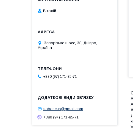
Віталій
Запорізьке шосе, 38, Дніпро,
Україна
+380 (97) 171-85-71
С
А
А
uabaseus@gmail.com
A
Д
+380 (97) 171-85-71
к
V