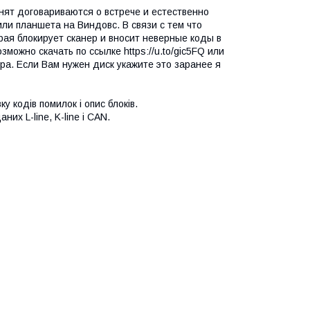
нят договариваются о встрече и естественно
или планшета на Виндовс. В связи с тем что
рая блокирует сканер и вносит неверные коды в
можно скачать по ссылке https://u.to/gic5FQ или
ера. Если Вам нужен диск укажите это заранее я
 кодів помилок і опис блоків.
их L-line, K-line і CAN.