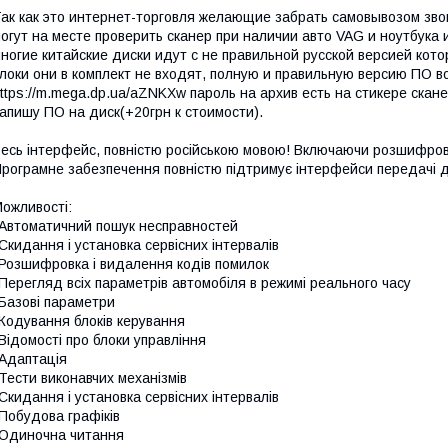
ак как это интернет-торговля желающие забрать самовывозом зво
огут на месте проверить сканер при наличии авто VAG и ноутбука 
ногие китайские диски идут с не правильной русской версией кото
локи они в комплект не входят, полную и правильную версию ПО воз
ttps://m.mega.dp.ua/aZNKXw пароль на архив есть на стикере скан
апишу ПО на диск(+20грн к стоимости).
есь інтерфейс, повністю російською мовою! Включаючи розшифровку
рограмне забезпечення повністю підтримує інтерфейси передачі дан
ожливості:
Автоматичний пошук несправностей
Скидання і установка сервісних інтервалів
Розшифровка і видалення кодів помилок
Перегляд всіх параметрів автомобіля в режимі реального часу
Базові параметри
Кодування блоків керування
Відомості про блоки управління
Адаптація
Тести виконавчих механізмів
Скидання і установка сервісних інтервалів
Побудова графіків
Одиночна читання