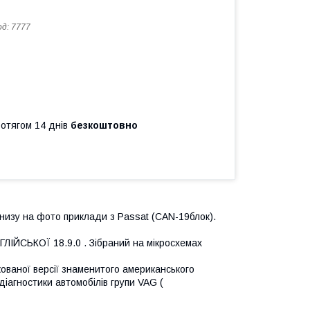
од:
7777
ротягом 14 днів
безкоштовно
 Внизу на фото приклади з Passat (CAN-19блок).
ЙСЬКОЇ 18.9.0 . Зібраний на мікросхемах
ваної версії знаменитого американського
агностики автомобілів групи VAG (