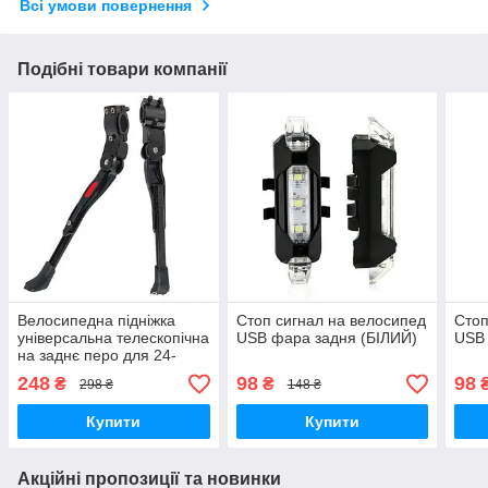
Всі умови повернення
Подібні товари компанії
Велосипедна підніжка
Стоп сигнал на велосипед
Стоп
універсальна телескопічна
USB фара задня (БІЛИЙ)
USB 
на заднє перо для 24-
29",лапка,алюміній
248
98
98
₴
₴
298 ₴
148 ₴
Купити
Купити
Акційні пропозиції та новинки