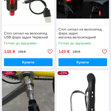
Стоп сигнал на велосипед,
Стоп сигнал на велосипед
фара задня
USB фара задня Червоний
мигалка,велосипедний
ліхтар,велофара,сигнал
Готово до відправки
Готово до відправки
маячок,габарит
148
149
₴
₴
198 ₴
199 ₴
Купити
Купити
–23%
–23%