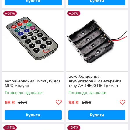
Купити
Купити
–34%
–34%
Бокс Холдер для
Інфрачервоний Пульт ДУ для
Акумулятора 4 х Батарейки
MP3 Модуля
типу АА 14500 R6 Тримач
Holder
Готово до відправки
Готово до відправки
98
98
₴
₴
148 ₴
148 ₴
Купити
Купити
–34%
–34%