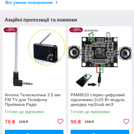
Всі умови повернення
Акційні пропозиції та новинки
–39%
–38%
Антена Телескопічна 3.5 мм
PAM8610 стерео цифровий
FM TV для Телефону
підсилювач 2x15 Вт модуль
Приймача Радіо
декодер mp3/usb мп3
Готово до відправки
Готово до відправки
78
98
₴
₴
128 ₴
158 ₴