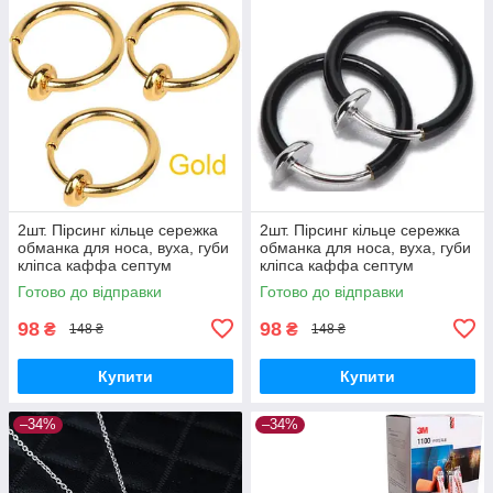
2шт. Пірсинг кільце сережка
2шт. Пірсинг кільце сережка
обманка для носа, вуха, губи
обманка для носа, вуха, губи
кліпса каффа септум
кліпса каффа септум
(золото)
(чорний)
Готово до відправки
Готово до відправки
98
98
₴
₴
148 ₴
148 ₴
Купити
Купити
–34%
–34%