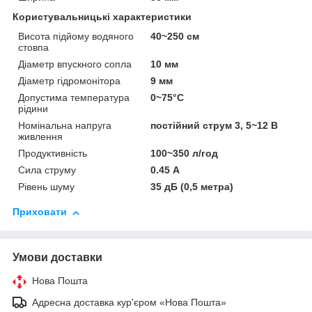
Користувальницькі характеристики
Висота підйому водяного
40~250 см
стовпа
Діаметр впускного сопла
10 мм
Діаметр гідромонітора
9 мм
Допустима температура
0~75°C
рідини
Номінальна напруга
постійний струм 3, 5~12 В
живлення
Продуктивність
100~350 л/год
Сила струму
0.45 А
Рівень шуму
35 дБ (0,5 метра)
Приховати
Умови доставки
Нова Пошта
Адресна доставка кур'єром «Нова Пошта»