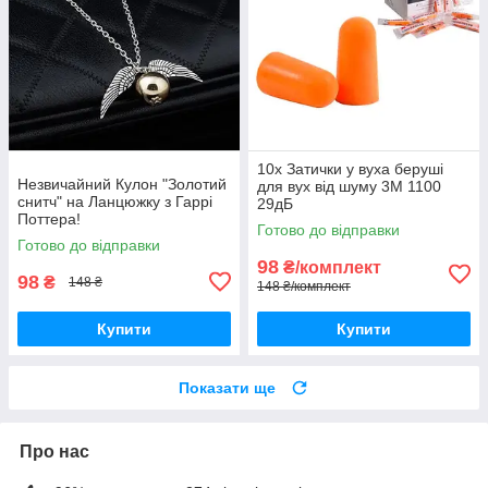
10x Затички у вуха беруші
Незвичайний Кулон "Золотий
для вух від шуму 3M 1100
снитч" на Ланцюжку з Гаррі
29дБ
Поттера!
Готово до відправки
Готово до відправки
98
₴/комплект
98
₴
148 ₴
148 ₴/комплект
Купити
Купити
Показати ще
Про нас