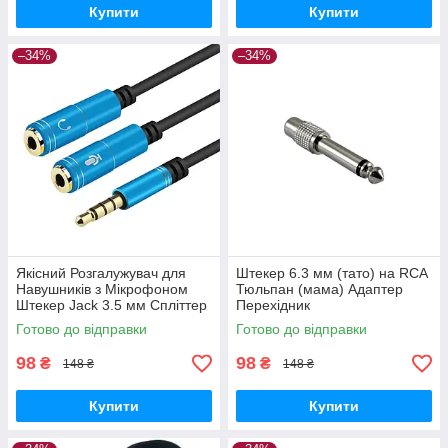
Купити
Купити
–34%
–34%
Якісний Розгалужувач для
Штекер 6.3 мм (тато) на RCA
Навушників з Мікрофоном
Тюльпан (мама) Адаптер
Штекер Jack 3.5 мм Спліттер
Перехідник
Готово до відправки
Готово до відправки
98
98
₴
₴
148 ₴
148 ₴
Купити
Купити