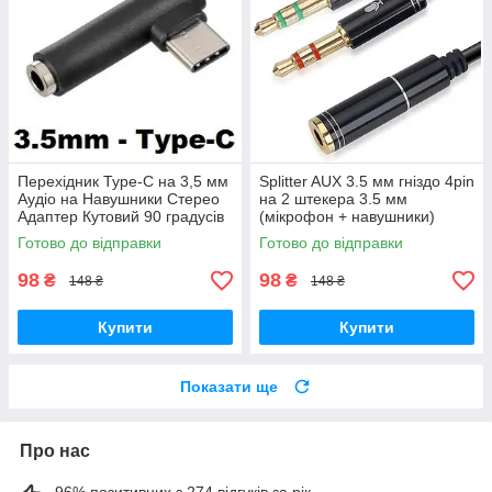
Перехідник Type-C на 3,5 мм
Splitter AUX 3.5 мм гніздо 4pin
Аудіо на Навушники Стерео
на 2 штекера 3.5 мм
Адаптер Кутовий 90 градусів
(мікрофон + навушники)
Перехідник Аудіо Адаптер
Готово до відправки
Готово до відправки
Розгалужувач
98
98
₴
₴
148 ₴
148 ₴
Купити
Купити
Показати ще
Про нас