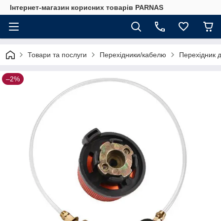
Інтернет-магазин корисних товарів PARNAS
Товари та послуги
Перехідники/кабелю
Перехідник д
–2%