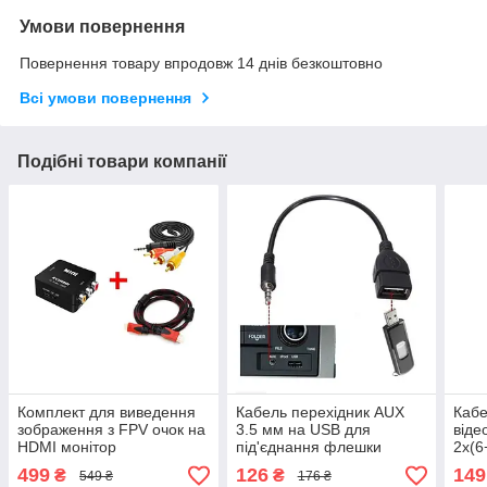
Умови повернення
Повернення товару впродовж 14 днів безкоштовно
Всі умови повернення
Подібні товари компанії
Комплект для виведення
Кабель перехідник AUX
Кабе
зображення з FPV очок на
3.5 мм на USB для
віде
HDMI монітор
під'єднання флешки
2х(6
499
126
149
₴
₴
549 ₴
176 ₴