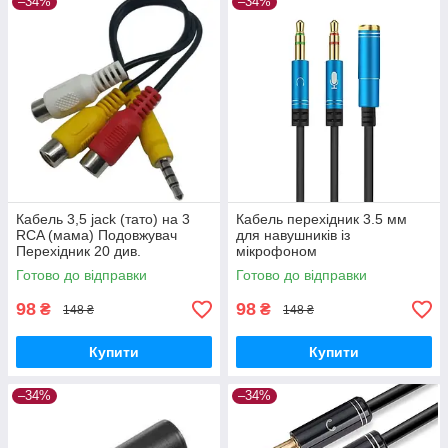
–34%
–34%
Кабель 3,5 jack (тато) на 3
Кабель перехідник 3.5 мм
RCA (мама) Подовжувач
для навушників із
Перехідник 20 див.
мікрофоном
Готово до відправки
Готово до відправки
98
98
₴
₴
148 ₴
148 ₴
Купити
Купити
–34%
–34%