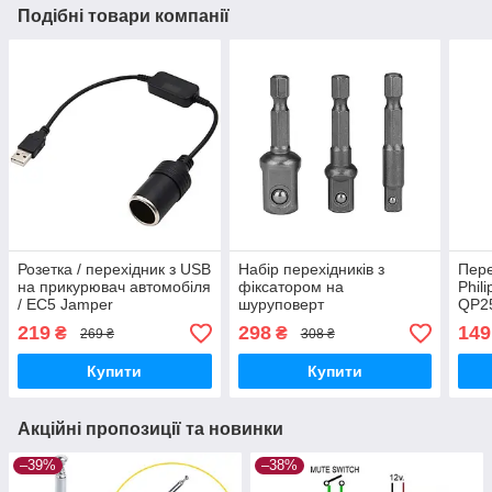
Подібні товари компанії
Розетка / перехідник з USB
Набір перехідників з
Пере
на прикурювач автомобіля
фіксатором на
Phil
/ EC5 Jamper
шуруповерт
QP2
219
298
149
₴
₴
269 ₴
308 ₴
Купити
Купити
Акційні пропозиції та новинки
–39%
–38%