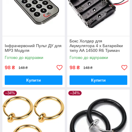
Бокс Холдер для
Інфрачервоний Пульт ДУ для
Акумулятора 4 х Батарейки
MP3 Модуля
типу АА 14500 R6 Тримач
Holder
Готово до відправки
Готово до відправки
98
98
₴
₴
148 ₴
148 ₴
Купити
Купити
–34%
–34%