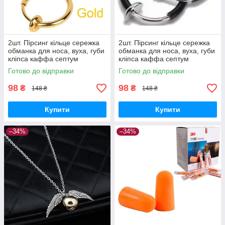
2шт. Пірсинг кільце сережка
2шт. Пірсинг кільце сережка
обманка для носа, вуха, губи
обманка для носа, вуха, губи
кліпса каффа септум
кліпса каффа септум
(золото)
(чорний)
Готово до відправки
Готово до відправки
98
98
₴
₴
148 ₴
148 ₴
Купити
Купити
–34%
–34%