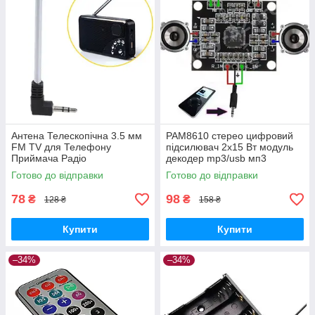
Антена Телескопічна 3.5 мм
PAM8610 стерео цифровий
FM TV для Телефону
підсилювач 2x15 Вт модуль
Приймача Радіо
декодер mp3/usb мп3
Готово до відправки
Готово до відправки
78
98
₴
₴
128 ₴
158 ₴
Купити
Купити
–34%
–34%