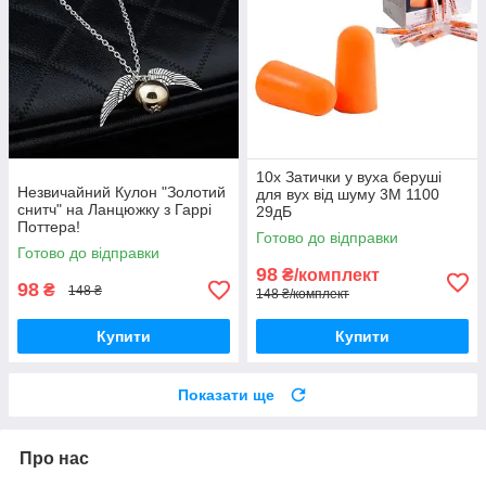
10x Затички у вуха беруші
Незвичайний Кулон "Золотий
для вух від шуму 3M 1100
снитч" на Ланцюжку з Гаррі
29дБ
Поттера!
Готово до відправки
Готово до відправки
98
₴/комплект
98
₴
148 ₴
148 ₴/комплект
Купити
Купити
Показати ще
Про нас