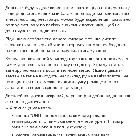
Дані ваги будуть дуже корисні при підготовці до авіаперельоту.
Попередньо зваживши свій багаж, не доведеться хвилюватися
в черзі на стійці реєстрації, можна буде заздалегідь правильно
розподілити вагу по валізах знайомих попутників, щоб не
доплачувати за надлишок ваги.
Відмінною особливістю даного кантера є те, що дисплей
знаходиться на верхній частині корпусу і немає необхідності
нахилятися, щоб побачити результати зважування.
Корпус ваг виконаний у вигляді горизонтального коромисла з
гаком для підвішування вантажу по центру. Утримувати такі
ваги зручно навіть з досить великою вагою. Якщо підвісити
вантаж за гак не виходить, наприклад ручка валізи товста і не
поміщається в гак, можна охопити ручку ремінцем, а гак
зачепити за верхнє кріплення ремінця.
Дисплей ваг досить яскравий, чорні цифри добре видно на тлі
зеленої підсвічування.
Є 2 кнопки управління:
кнопка "UNIT" перемикає режим вимірювання
температури в ºC, вимірювання температури в ºF, вимір
ваги в кг, вимірювання ваги у фунтах;
кнопка "харчування/Z/T" включає/вимикає ваги,