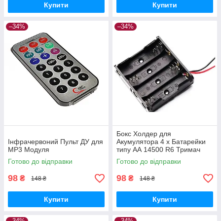
Купити
Купити
–34%
–34%
Бокс Холдер для
Інфрачервоний Пульт ДУ для
Акумулятора 4 х Батарейки
MP3 Модуля
типу АА 14500 R6 Тримач
Holder
Готово до відправки
Готово до відправки
98
98
₴
₴
148 ₴
148 ₴
Купити
Купити
–34%
–34%