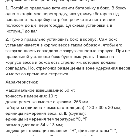
1. Потрібно правильно встановити батарейку в бокс. В боксу
одна із сторін має перегородку, яка утримує батарею від
випадання. Батарейку потрібно розмістити негативним
полюсом до цієї перегородці. Ця схема установки є в
інструкції до ваг.
2. Нужно правильно установить бокс в корпус. Сам бокс
устанавливается в корпус весов таким образом, чтобы его
закругленность совпадала с закругленностью корпуса. При не
правильной установке бокс будет выступать. Также на
корпусе весов и бокса есть стрелочки, которые должны
совпадать. Но, стрелочки размещены в зоне удержания весов
и могут со временем стереться.
Характеристики:
максимальное взвешивание: 50 кг;
точность измерения: 10 г;
длина ремешка вместе с крюком: 265 мм;
габариты (ширина x высота x толщина): 130 x 30 x 30 мм;
единицы измерения веса: кг, lb (фунты);
единицы измерения температуры: ºC, ºF;
размер дисплея: 34 x 13 мм;
индикация: фиксация значения "H", фиксация тары "T",