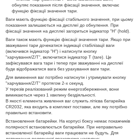
обнуляє показання після фіксації значення, включає
функцію фіксації значення тари.
Ваги мають функцію фіксації стабільного значення, при цьому
показання залишаються на дисплеї до обнулення. При
фіксації значення на дисплеї загориться індикатор "H" (hold).
Ваги також мають функцію фіксації значення тари. Якщо при
зважуванні тари дочекатися індикації стабілізації ваги
(включився індикатор "H") і натиснути кнопку
"харчування/Z/T", включитися індикатор T (tare). Це
зафіксувався вага тари і тепер при зважуванні на дисплеї
буде відображатися вага без урахування ваги тари.
Для вимкнення ваг потрібно натиснути і утримувати кнопку
"харчування/Z/T" протягом 2-х секунд.
У терезів реалізований режим енергозбереження, вони
вимикаються через 1 хвилину бездіяльності.
В якості елемента живлення ваг служить літієва батарейка
CR2032, яка входить в комплект поставки, але яку потрібно
правильно встановити.
Встановлення батарейки. На корпусі боксу немає покажчиків
полярності встановлюється батарейки. При неправильно
встановленої батарейці ваги працювати не будуть. Для
дотримання полярності враховуємо наступне: