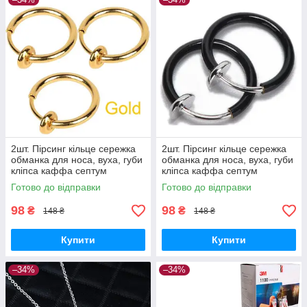
2шт. Пірсинг кільце сережка
2шт. Пірсинг кільце сережка
обманка для носа, вуха, губи
обманка для носа, вуха, губи
кліпса каффа септум
кліпса каффа септум
(золото)
(чорний)
Готово до відправки
Готово до відправки
98
98
₴
₴
148 ₴
148 ₴
Купити
Купити
–34%
–34%