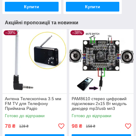
Купити
Купити
Акційні пропозиції та новинки
–39%
–38%
Антена Телескопічна 3.5 мм
PAM8610 стерео цифровий
FM TV для Телефону
підсилювач 2x15 Вт модуль
Приймача Радіо
декодер mp3/usb мп3
Готово до відправки
Готово до відправки
78
98
₴
₴
128 ₴
158 ₴