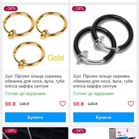
–34%
–34%
2шт. Пірсинг кільце сережка
2шт. Пірсинг кільце сережка
обманка для носа, вуха, губи
обманка для носа, вуха, губи
кліпса каффа септум
кліпса каффа септум
(золото)
(чорний)
Готово до відправки
Готово до відправки
98
98
₴
₴
148 ₴
148 ₴
Купити
Купити
–34%
–34%