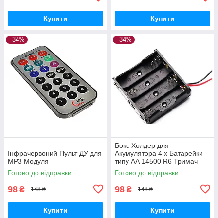
Купити
Купити
–34%
–34%
Бокс Холдер для
Інфрачервоний Пульт ДУ для
Акумулятора 4 х Батарейки
MP3 Модуля
типу АА 14500 R6 Тримач
Holder
Готово до відправки
Готово до відправки
98
98
₴
₴
148 ₴
148 ₴
Купити
Купити