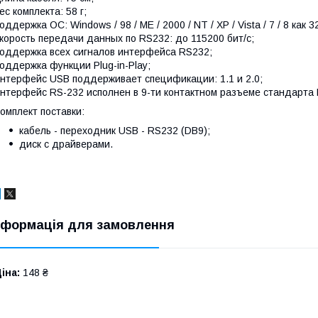
ес комплекта: 58 г;
оддержка ОС: Windows / 98 / ME / 2000 / NT / XP / Vista / 7 / 8 как 3
корость передачи данных по RS232: до 115200 бит/с;
оддержка всех сигналов интерфейса RS232;
оддержка функции Plug-in-Play;
нтерфейс USB поддерживает спецификации: 1.1 и 2.0;
нтерфейс RS-232 исполнен в 9-ти контактном разъеме стандарта 
омплект поставки:
кабель - переходник USB - RS232 (DB9);
диск с драйверами.
нформація для замовлення
іна:
148 ₴