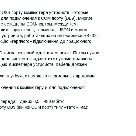
 USB порту компьютера устройств, которые
для подключения к COM порту (DB9). Многие
не оснащены COM-портом. Между тем,
 виды принтеров, терминалы ISDN и многое
и устройств, работающих на интерфейсе RS232.
нкцію «гарячого» підключення до працюючого
D диска, который идет в комплекте. Потом нужно
онная система «подхватит» нужные драйвера.
щью диспетчера устройств. Кабель должен
ли ноутбука с помощью специальных программ
лючения к компьютеру и для подключения
ь передачі даних 0,5—480 Мбіт/с.
рту DB9 (він же COM порт) типу «тато», має