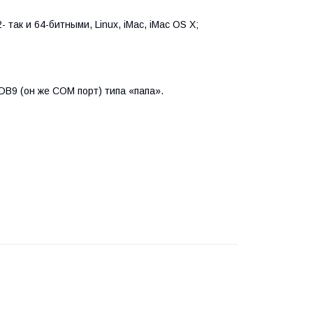
2- так и 64-битными, Linux, iMac, iMac OS X;
DB9 (он же COM порт) типа «папа».