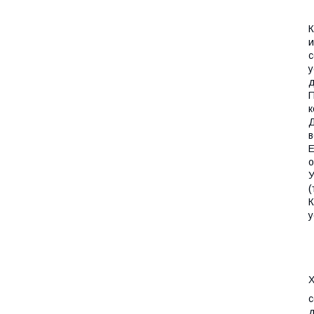
К
и
с
у
д
П
к
Д
в
Е
о
У
(
К
у
Х
с
д