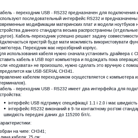
абель - переходник USB - RS232 предназначен для подключения к
спользуют последовательный интерфейс RS232 и предназначены 
овременные модификации материнских плат и модели ноутбуков 
стройства данного стандарта весьма распространены (отдельные
ругое). Кабель-переходник успешно решает задачу совместимост
ідключається пристрій буде мати можливість використовувати фу
омп'ютера. Перехідник має нерозбірний корпус.
ля использования кабеля нужно сначала установить драйвера с C
ставить кабель в USB порт компьютера и подождать пока операци
сли «подхвата» не произошло, нужно сделать это вручную с помо
пределится как USB-SERIAL CH341.
правление кабелем переходником осуществляется с компьютера и
терминалов).
абель - переходник USB - RS232 имеет два интерфейса для подк
стройства:
інтерфейс USB підтримує специфікації 1.1 і 2.0 і має швидкіст
інтерфейс RS232 виконаний в 9-ти контактному роз'ємі станда
швидкість передачі даних до 115200 біт/с.
арактеристики:
обран на чипе: CH341;
лина кабеля: 75 см;