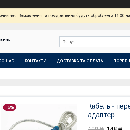
бочий час. Замовлення та повідомлення будуть оброблені з 11:00 н
исних
РО НАС
КОНТАКТИ
ДОСТАВКА ТА ОПЛАТА
ПОВЕРН
Кабель - пер
–6%
адаптер
148 ₴
158 ₴