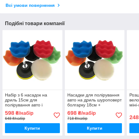
Всі умови повернення
Подібні товари компанії
Набір з 6 насадок на
Насадки для полірування
Роз
дриль 15см для
авто на дриль шуроповерт
вело
полірування авто і
болгарку 18см +
міні
шліфувальний диск
шліфувальний диск
екст
598
698
₴/набір
₴/набір
кер
248
648 ₴/набір
718 ₴/набір
Купити
Купити