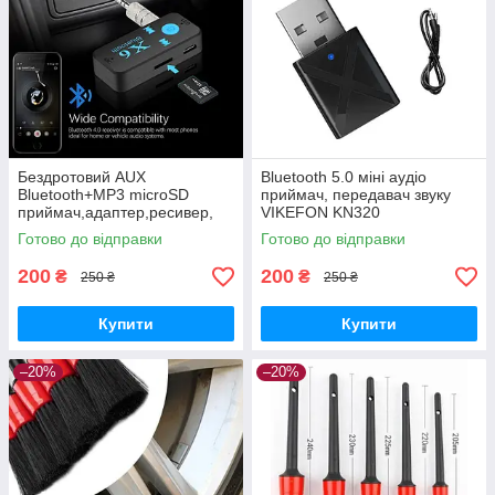
Бездротовий AUX
Bluetooth 5.0 міні аудіо
Bluetooth+MP3 microSD
приймач, передавач звуку
приймач,адаптер,ресивер,
VIKEFON KN320
ГУЧНИЙ ЗВ'ЯЗОК X6
Готово до відправки
Готово до відправки
200
200
₴
₴
250 ₴
250 ₴
Купити
Купити
–20%
–20%