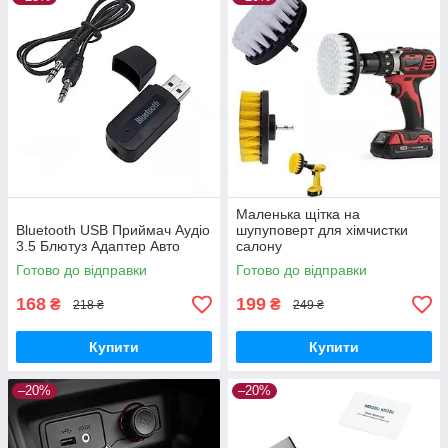
Маленька щітка на
Bluetooth USB Приймач Аудіо
шупуповерт для хімчистки
3.5 Блютуз Адаптер Авто
салону
Готово до відправки
Готово до відправки
168
199
₴
₴
218 ₴
249 ₴
Купити
Купити
–20%
–20%