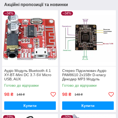
Акційні пропозиції та новинки
–34%
–34%
Аудіо Модуль Bluetooth 4.1
Стерео Підсилювач Аудіо
XY-BT-Mini DC 3.7-5V Micro
PAM8610 2х15Вт D-класу
USB, AUX
Декодер MP3 Модуль
Готово до відправки
Готово до відправки
98
98
₴
₴
148 ₴
148 ₴
Купити
Купити
–23%
–20%