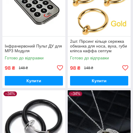
2шт. Пірсинг кільце сережка
Інфрачервоний Пульт ДУ для
обманка для носа, вуха, губи
MP3 Модуля
кліпса каффа септум
(золото)
Готово до відправки
Готово до відправки
98
98
₴
₴
148 ₴
148 ₴
Купити
Купити
–34%
–34%