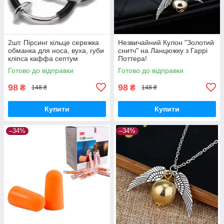
2шт. Пірсинг кільце сережка
Незвичайний Кулон "Золотий
обманка для носа, вуха, губи
снитч" на Ланцюжку з Гаррі
кліпса каффа септум
Поттера!
(чорний)
Готово до відправки
Готово до відправки
98
98
₴
₴
148 ₴
148 ₴
Купити
Купити
–34%
–34%