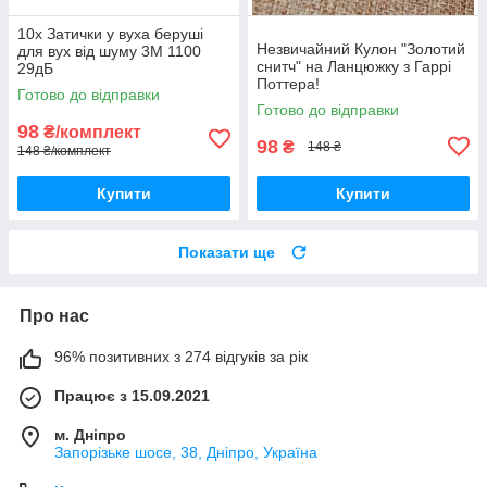
10x Затички у вуха беруші
Незвичайний Кулон "Золотий
для вух від шуму 3M 1100
снитч" на Ланцюжку з Гаррі
29дБ
Поттера!
Готово до відправки
Готово до відправки
98
₴/комплект
98
₴
148 ₴
148 ₴/комплект
Купити
Купити
Показати ще
Про нас
96% позитивних з 274 відгуків за рік
Працює з 15.09.2021
м. Дніпро
Запорізьке шосе, 38, Дніпро, Україна