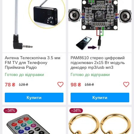
Антена Телескопічна 3.5 мм
PAM8610 стерео цифровий
FM TV для Телефону
підсилювач 2x15 Вт модуль
Приймача Радіо
декодер mp3/usb мп3
Готово до відправки
Готово до відправки
78
98
₴
₴
128 ₴
158 ₴
Купити
Купити
–34%
–34%