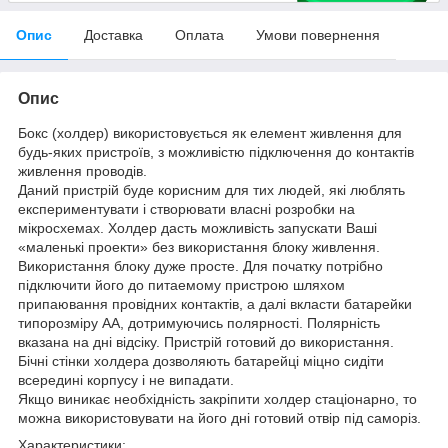
Опис
Доставка
Оплата
Умови повернення
Опис
Бокс (холдер) використовується як елемент живлення для
будь-яких пристроїв, з можливістю підключення до контактів
живлення проводів.
Даний пристрій буде корисним для тих людей, які люблять
експериментувати і створювати власні розробки на
мікросхемах. Холдер дасть можливість запускати Ваші
«маленькі проекти» без використання блоку живлення.
Використання блоку дуже просте. Для початку потрібно
підключити його до питаемому пристрою шляхом
припаювання провідних контактів, а далі вкласти батарейки
типорозміру AA, дотримуючись полярності. Полярність
вказана на дні відсіку. Пристрій готовий до використання.
Бічні стінки холдера дозволяють батарейці міцно сидіти
всередині корпусу і не випадати.
Якщо виникає необхідність закріпити холдер стаціонарно, то
можна використовувати на його дні готовий отвір під саморіз.
Характеристики: