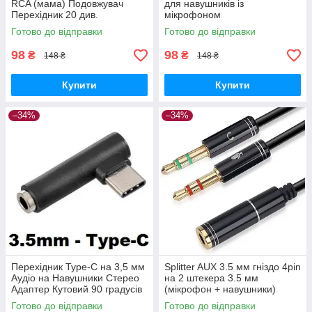
RCA (мама) Подовжувач
для навушників із
Перехідник 20 див.
мікрофоном
Готово до відправки
Готово до відправки
98
98
₴
₴
148 ₴
148 ₴
Купити
Купити
–34%
–34%
Перехідник Type-C на 3,5 мм
Splitter AUX 3.5 мм гніздо 4pin
Аудіо на Навушники Стерео
на 2 штекера 3.5 мм
Адаптер Кутовий 90 градусів
(мікрофон + навушники)
Перехідник Аудіо Адаптер
Готово до відправки
Готово до відправки
Розгалужувач