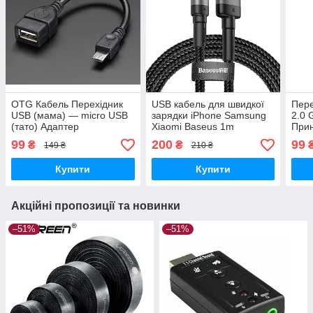
OTG Кабель Перехідник
USB кабель для швидкої
Пере
USB (мама) — micro USB
зарядки iPhone Samsung
2.0 
(тато) Адаптер
Xiaomi Baseus 1m
Прин
Lightning 2.4 A / Micro Usb
99
200
99
₴
₴
149 ₴
210 ₴
2.4 A / Type C 3A
Купити
Купити
Акційні пропозиції та новинки
–51%
–51%