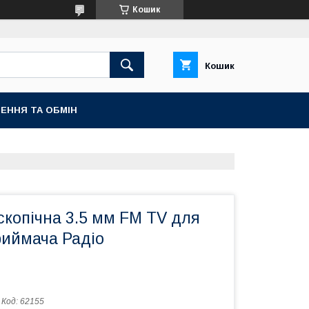
Кошик
Кошик
ЕННЯ ТА ОБМІН
копічна 3.5 мм FM TV для
иймача Радіо
Код:
62155