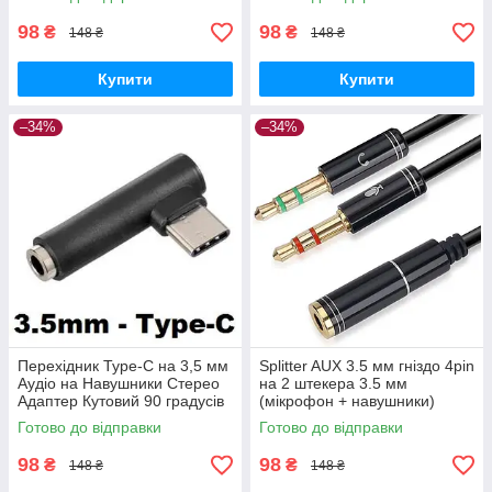
98
98
₴
₴
148 ₴
148 ₴
Купити
Купити
–34%
–34%
Перехідник Type-C на 3,5 мм
Splitter AUX 3.5 мм гніздо 4pin
Аудіо на Навушники Стерео
на 2 штекера 3.5 мм
Адаптер Кутовий 90 градусів
(мікрофон + навушники)
Перехідник Аудіо Адаптер
Готово до відправки
Готово до відправки
Розгалужувач
98
98
₴
₴
148 ₴
148 ₴