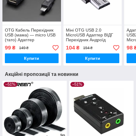
OTG Кабель Перехідник
Міні OTG USB 2.0
Ада
USB (мама) — micro USB
MicroUSB Адаптер ВІДГ
USB2
(тато) Адаптер
Перехідник Андроїд
Micr
99
104
98
₴
₴
149 ₴
154 ₴
Купити
Купити
Акційні пропозиції та новинки
–51%
–51%