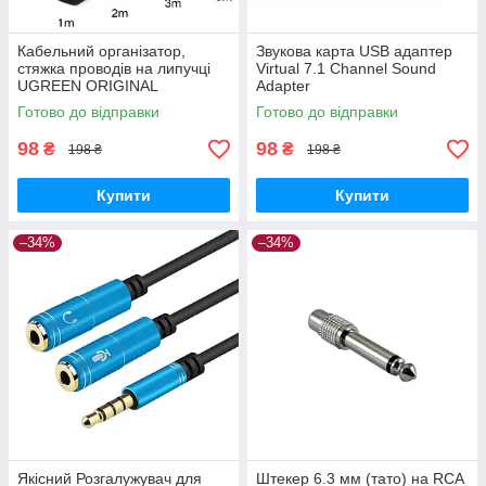
Кабельний організатор,
Звукова карта USB адаптер
стяжка проводів на липучці
Virtual 7.1 Channel Sound
UGREEN ORIGINAL
Adapter
Готово до відправки
Готово до відправки
98
98
₴
₴
198 ₴
198 ₴
Купити
Купити
–34%
–34%
Якісний Розгалужувач для
Штекер 6.3 мм (тато) на RCA