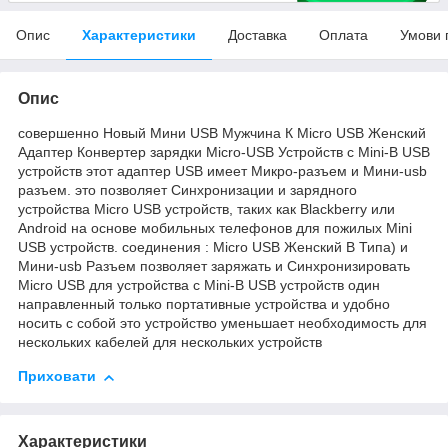
Опис
Характеристики
Доставка
Оплата
Умови 
Опис
совершенно Новый Мини USB Мужчина К Micro USB Женский
Адаптер Конвертер зарядки Micro-USB Устройств с Mini-B USB
устройств этот адаптер USB имеет Микро-разъем и Мини-usb
разъем. это позволяет Синхронизации и зарядного
устройства Micro USB устройств, таких как Blackberry или
Android на основе мобильных телефонов для пожилых Mini
USB устройств. соединения : Micro USB Женский B Типа) и
Мини-usb Разъем позволяет заряжать и Синхронизировать
Micro USB для устройства с Mini-B USB устройств один
направленный только портативные устройства и удобно
носить с собой это устройство уменьшает необходимость для
нескольких кабелей для нескольких устройств
Приховати
Характеристики