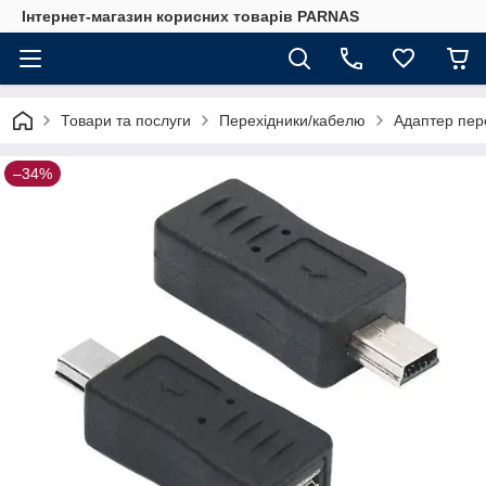
Інтернет-магазин корисних товарів PARNAS
Товари та послуги
Перехідники/кабелю
Адаптер пер
–34%