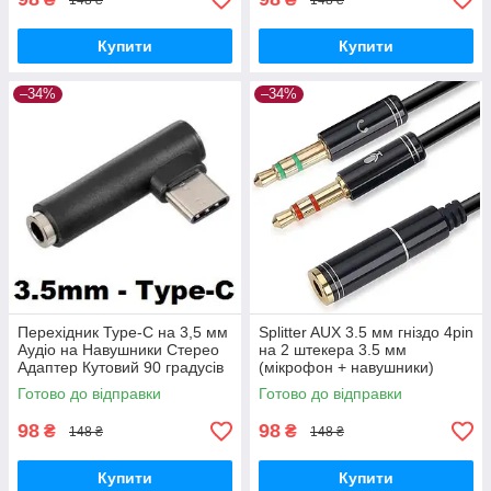
Купити
Купити
–34%
–34%
Перехідник Type-C на 3,5 мм
Splitter AUX 3.5 мм гніздо 4pin
Аудіо на Навушники Стерео
на 2 штекера 3.5 мм
Адаптер Кутовий 90 градусів
(мікрофон + навушники)
Перехідник Аудіо Адаптер
Готово до відправки
Готово до відправки
Розгалужувач
98
98
₴
₴
148 ₴
148 ₴
Купити
Купити