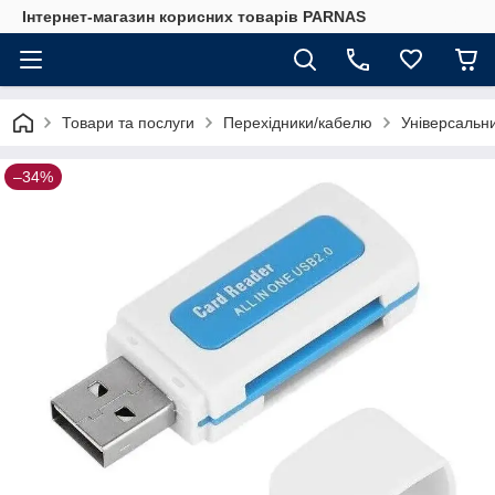
Інтернет-магазин корисних товарів PARNAS
Товари та послуги
Перехідники/кабелю
Універсальн
–34%