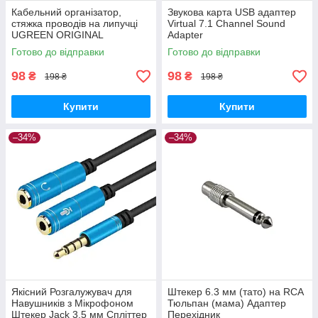
Кабельний організатор,
Звукова карта USB адаптер
стяжка проводів на липучці
Virtual 7.1 Channel Sound
UGREEN ORIGINAL
Adapter
Готово до відправки
Готово до відправки
98
98
₴
₴
198 ₴
198 ₴
Купити
Купити
–34%
–34%
Якісний Розгалужувач для
Штекер 6.3 мм (тато) на RCA
Навушників з Мікрофоном
Тюльпан (мама) Адаптер
Штекер Jack 3.5 мм Спліттер
Перехідник