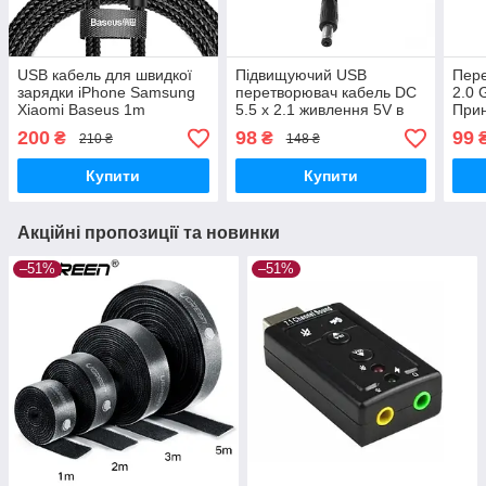
USB кабель для швидкої
Підвищуючий USB
Пере
зарядки iPhone Samsung
перетворювач кабель DC
2.0 
Xiaomi Baseus 1m
5.5 х 2.1 живлення 5V в
Прин
Lightning 2.4 A / Micro Usb
12V
200
98
99
₴
₴
210 ₴
148 ₴
2.4 A / Type C 3A
Купити
Купити
Акційні пропозиції та новинки
–51%
–51%