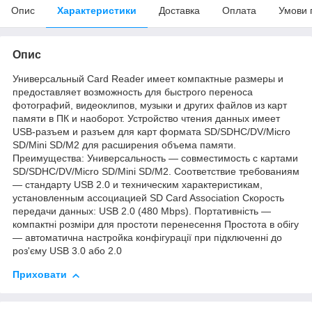
Опис
Характеристики
Доставка
Оплата
Умови 
Опис
Универсальный Card Reader имеет компактные размеры и
предоставляет возможность для быстрого переноса
фотографий, видеоклипов, музыки и других файлов из карт
памяти в ПК и наоборот. Устройство чтения данных имеет
USB-разъем и разъем для карт формата SD/SDHC/DV/Micro
SD/Mini SD/M2 для расширения объема памяти.
Преимущества: Универсальность — совместимость с картами
SD/SDHC/DV/Micro SD/Mini SD/M2. Соответствие требованиям
— стандарту USB 2.0 и техническим характеристикам,
установленным ассоциацией SD Card Association Скорость
передачи данных: USB 2.0 (480 Mbps). Портативність —
компактні розміри для простоти перенесення Простота в обігу
— автоматична настройка конфігурації при підключенні до
роз'єму USB 3.0 або 2.0
Приховати