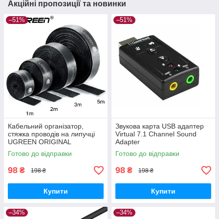
Акційні пропозиції та новинки
–51%
–51%
Кабельний організатор,
Звукова карта USB адаптер
стяжка проводів на липучці
Virtual 7.1 Channel Sound
UGREEN ORIGINAL
Adapter
Готово до відправки
Готово до відправки
98
98
₴
₴
198 ₴
198 ₴
Купити
Купити
–34%
–34%