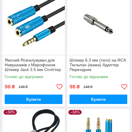
Якісний Розгалужувач для
Штекер 6.3 мм (тато) на RCA
Навушників з Мікрофоном
Тюльпан (мама) Адаптер
Штекер Jack 3.5 мм Спліттер
Перехідник
Готово до відправки
Готово до відправки
98
98
₴
₴
148 ₴
148 ₴
Купити
Купити
–34%
–34%