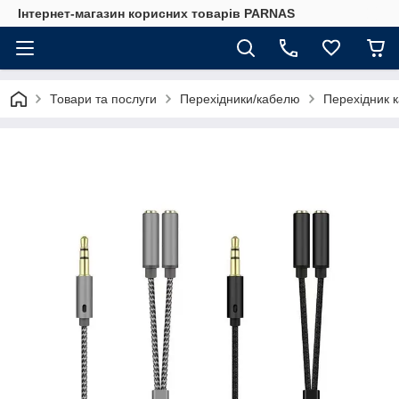
Інтернет-магазин корисних товарів PARNAS
Товари та послуги
Перехідники/кабелю
Перехідник к