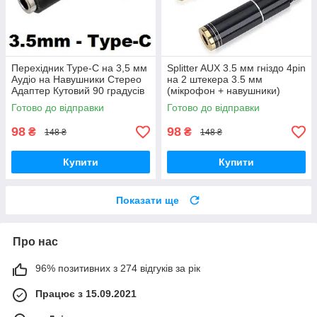
Перехідник Type-C на 3,5 мм
Splitter AUX 3.5 мм гніздо 4pin
Аудіо на Навушники Стерео
на 2 штекера 3.5 мм
Адаптер Кутовий 90 градусів
(мікрофон + навушники)
Перехідник Аудіо Адаптер
Готово до відправки
Готово до відправки
Розгалужувач
98
98
₴
₴
148 ₴
148 ₴
Купити
Купити
Показати ще
Про нас
96% позитивних з 274 відгуків за рік
Працює з 15.09.2021