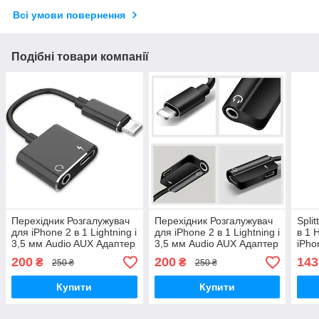
Всі умови повернення
Подібні товари компанії
Перехідник Розгалужувач
Перехідник Розгалужувач
Spli
для iPhone 2 в 1 Lightning і
для iPhone 2 в 1 Lightning і
в 1 
3,5 мм Audio AUX Адаптер
3,5 мм Audio AUX Адаптер
iPho
Сплітер для
Сплітер для
Сплі
200
200
143
₴
₴
250 ₴
250 ₴
Прослуховування Музики
Прослуховування Музики
Розг
Купити
Купити