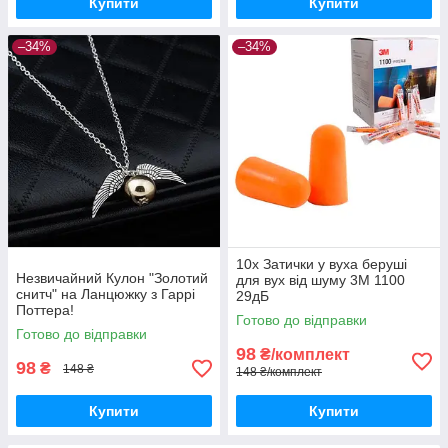
Купити
Купити
–34%
–34%
10x Затички у вуха беруші
Незвичайний Кулон "Золотий
для вух від шуму 3M 1100
снитч" на Ланцюжку з Гаррі
29дБ
Поттера!
Готово до відправки
Готово до відправки
98
₴/комплект
98
₴
148 ₴
148 ₴/комплект
Купити
Купити