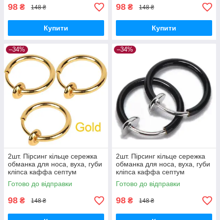
98
98
₴
₴
148 ₴
148 ₴
Купити
Купити
–34%
–34%
2шт. Пірсинг кільце сережка
2шт. Пірсинг кільце сережка
обманка для носа, вуха, губи
обманка для носа, вуха, губи
кліпса каффа септум
кліпса каффа септум
(золото)
(чорний)
Готово до відправки
Готово до відправки
98
98
₴
₴
148 ₴
148 ₴