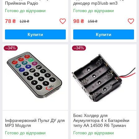
Приймача Радіо
декодер mp3/usb мп3
Готово до відправки
Готово до відправки
78
98
₴
₴
128 ₴
158 ₴
Купити
Купити
–34%
–34%
Бокс Холдер для
Інфрачервоний Пульт ДУ для
Акумулятора 4 х Батарейки
MP3 Модуля
типу АА 14500 R6 Тримач
Holder
Готово до відправки
Готово до відправки