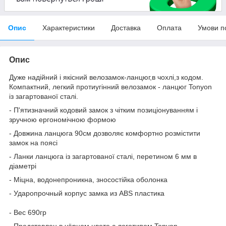
Опис
Характеристики
Доставка
Оплата
Умови п
Опис
Дуже надійний і якісний велозамок-ланцюг,в чохлі,з кодом.
Компактний, легкий протиугінний велозамок - ланцюг Tonyon
із загартованої сталі.
- П'ятизначний кодовий замок з чітким позиціонуванням і
зручною ергономічною формою
- Довжина ланцюга 90см дозволяє комфортно розмістити
замок на поясі
- Ланки ланцюга із загартованої сталі, перетином 6 мм в
діаметрі
- Міцна, водонепроникна, зносостійка оболонка
- Ударопрочный корпус замка из ABS пластика
- Вес 690гр