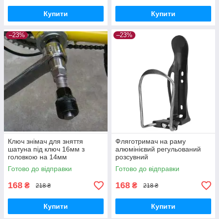
Купити
Купити
–23%
–23%
Ключ знімач для зняття
Фляготримач на раму
шатуна під ключ 16мм з
алюмінієвий регульований
головкою на 14мм
розсувний
Готово до відправки
Готово до відправки
168
168
₴
₴
218 ₴
218 ₴
Купити
Купити