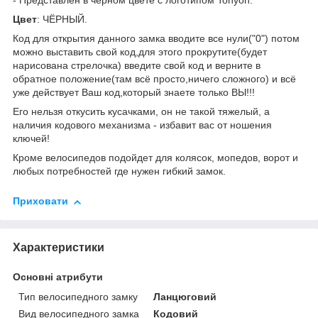
- Представлен в чёрном цвете с логотипом Tonyon.
Цвет
: ЧЁРНЫЙ.
Код для открытия данного замка вводите все нули("0") потом
можно выставить свой код,для этого прокрутите(будет
нарисована стрелочка) введите свой код и верните в
обратное положение(там всё просто,ничего сложного) и всё
уже действует Ваш код,который знаете только ВЫ!!!
Его нельзя откусить кусачками, он не такой тяжелый, а
наличия кодового механизма - избавит вас от ношения
ключей!
Кроме велосипедов подойдет для колясок, мопедов, ворот и
любых потребностей где нужен гибкий замок.
Приховати
Характеристики
Основні атрибути
Тип велосипедного замку
Ланцюговий
Вид велосипедного замка
Кодовий