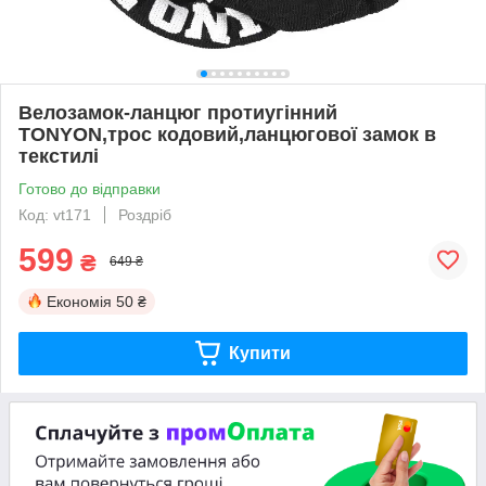
Велозамок-ланцюг протиугінний
TONYON,трос кодовий,ланцюгової замок в
текстилі
Готово до відправки
Код: vt171
Роздріб
599
₴
649 ₴
Економія
50 ₴
Купити