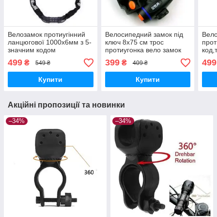
Велозамок протиугінний
Велосипедний замок під
Вел
ланцюгової 1000х6мм з 5-
ключ 8х75 см трос
прот
значним кодом
протиугонка вело замок
код,
велосипедний
кодо
499
399
499
₴
₴
549 ₴
409 ₴
в те
Купити
Купити
Акційні пропозиції та новинки
–34%
–34%