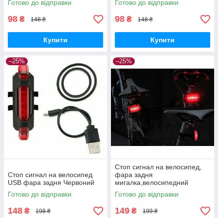
Готово до відправки
Готово до відправки
98
98
₴
₴
148 ₴
148 ₴
Купити
Купити
–25%
–25%
Стоп сигнал на велосипед,
Стоп сигнал на велосипед
фара задня
USB фара задня Червоний
мигалка,велосипедний
ліхтар,велофара,сигнал
Готово до відправки
Готово до відправки
маячок,габарит
148
149
₴
₴
198 ₴
199 ₴